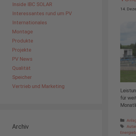
Inside IBC SOLAR
14. Dez
Interessantes rund um PV
Internationales
Montage
Produkte
Projekte
PV News
Qualität
Speicher
Vertrieb und Marketing
Leistu
für wei
Monatl
Kate
Anla
Archiv
Schl
Auta
Energie