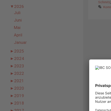
Schmitz
▼
2026
Komm
Juli
Juni
Mai
April
Januar
►
2025
►
2024
►
2023
►
2022
►
2021
►
2020
►
2019
►
2018
►
2017