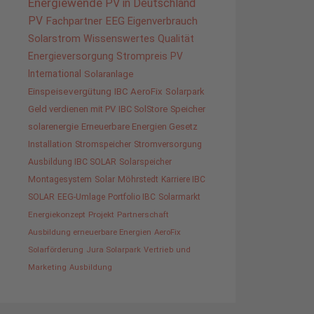
Energiewende
PV in Deutschland
PV
Fachpartner
EEG
Eigenverbrauch
Solarstrom
Wissenswertes
Qualität
Energieversorgung
Strompreis
PV
International
Solaranlage
Einspeisevergütung
IBC AeroFix
Solarpark
Geld verdienen mit PV
IBC SolStore
Speicher
solarenergie
Erneuerbare Energien Gesetz
Installation
Stromspeicher
Stromversorgung
Ausbildung IBC SOLAR
Solarspeicher
Montagesystem
Solar
Möhrstedt
Karriere IBC
SOLAR
EEG-Umlage
Portfolio IBC
Solarmarkt
Energiekonzept
Projekt
Partnerschaft
Ausbildung erneuerbare Energien
AeroFix
Solarförderung
Jura Solarpark
Vertrieb und
Marketing
Ausbildung