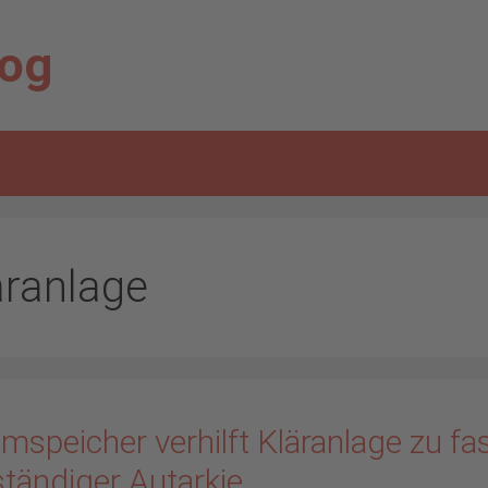
log
äranlage
mspeicher verhilft Kläranlage zu fa
ständiger Autarkie