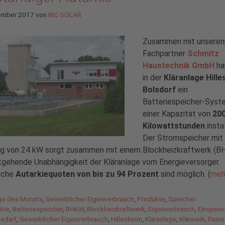
ember 2017
von
IBC SOLAR
Zusammen mit unsere
Fachpartner
Schmitz
Haustechnik GmbH
ha
in der
Kläranlage Hille
Bolsdorf
ein
Batteriespeicher-Syst
einer Kapazität von
20
Kilowattstunden
instal
Der Stromspeicher mit 
ng von 24 kW sorgt zusammen mit einem Blockheizkraftwerk (
tgehende Unabhängigkeit der Kläranlage vom Energieversorger.
iche
Autarkiequoten von bis zu 94 Prozent
sind möglich. (
meh
gorien
ge des Monats
,
Gewerblicher Eigenverbrauch
,
Produkte
,
Speicher
agwörter
rkie
,
Batteriespeicher
,
BHKW
,
Blockheizkraftwerk
,
Eigenverbrauch
,
Einspeis
bedarf
,
Gewerblicher Eigenverbrauch
,
Hillesheim
,
Kläranlage
,
Klärwerk
,
Raine