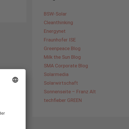
BSW-Solar
Cleanthinking
Energynet
Fraunhofer ISE
Greenpeace Blog
Milk the Sun Blog
SMA Corporate Blog
Solarmedia
Solarwirtschaft
Sonnenseite – Franz Alt
techfieber GREEN