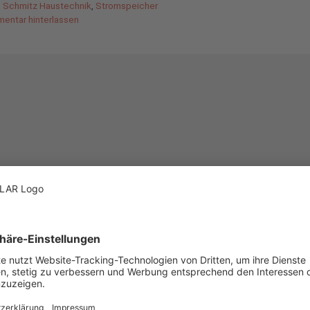
,
Schmitz Haustechnik
,
Stromspeicher
entar hinterlassen