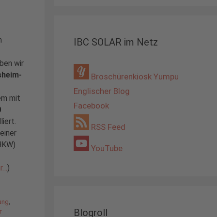
m
IBC SOLAR im Netz
ben wir
sheim-
Broschürenkiosk Yumpu
Englischer Blog
em mit
Facebook
0
liert.
RSS Feed
einer
BHKW)
YouTube
r…
)
ung
,
Blogroll
r