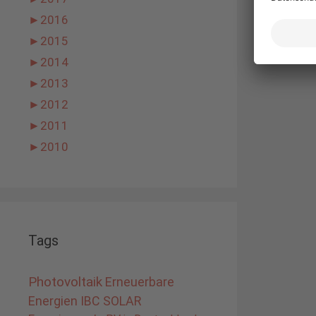
►
2016
►
2015
►
2014
►
2013
►
2012
►
2011
►
2010
Tags
Photovoltaik
Erneuerbare
Energien
IBC SOLAR