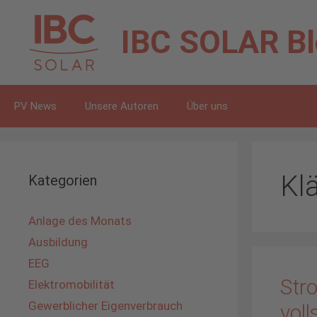
Zum
Inhalt
IBC SOLAR
B
springen
PV News
Unsere Autoren
Über uns
Kl
Kategorien
Anlage des Monats
Ausbildung
EEG
Stro
Elektromobilität
Gewerblicher Eigenverbrauch
voll