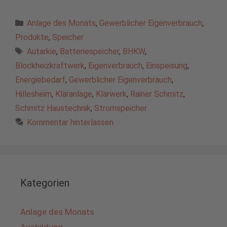
Kategorien
Anlage des Monats
,
Gewerblicher Eigenverbrauch
,
Produkte
,
Speicher
Schlagwörter
Autarkie
,
Batteriespeicher
,
BHKW
,
Blockheizkraftwerk
,
Eigenverbrauch
,
Einspeisung
,
Energiebedarf
,
Gewerblicher Eigenverbrauch
,
Hillesheim
,
Kläranlage
,
Klärwerk
,
Rainer Schmitz
,
Schmitz Haustechnik
,
Stromspeicher
Kommentar hinterlassen
Kategorien
Anlage des Monats