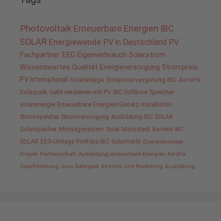
Photovoltaik
Erneuerbare Energien
IBC
SOLAR
Energiewende
PV in Deutschland
PV
Fachpartner
EEG
Eigenverbrauch
Solarstrom
Wissenswertes
Qualität
Energieversorgung
Strompreis
PV International
Solaranlage
Einspeisevergütung
IBC AeroFix
Solarpark
Geld verdienen mit PV
IBC SolStore
Speicher
solarenergie
Erneuerbare Energien Gesetz
Installation
Stromspeicher
Stromversorgung
Ausbildung IBC SOLAR
Solarspeicher
Montagesystem
Solar
Möhrstedt
Karriere IBC
SOLAR
EEG-Umlage
Portfolio IBC
Solarmarkt
Energiekonzept
Projekt
Partnerschaft
Ausbildung erneuerbare Energien
AeroFix
Solarförderung
Jura Solarpark
Vertrieb und Marketing
Ausbildung