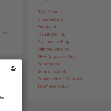
BSW-Solar
Cleanthinking
Energynet
,
Ost-
Fraunhofer ISE
Greenpeace Blog
Milk the Sun Blog
SMA Corporate Blog
Solarmedia
Solarwirtschaft
Sonnenseite – Franz Alt
techfieber GREEN