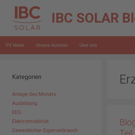
Zum
Inhalt
IBC SOLAR
B
springen
PV News
Unsere Autoren
Über uns
Er
Kategorien
Anlage des Monats
Ausbildung
EEG
Blo
Elektromobilität
Gewerblicher Eigenverbrauch
Teil