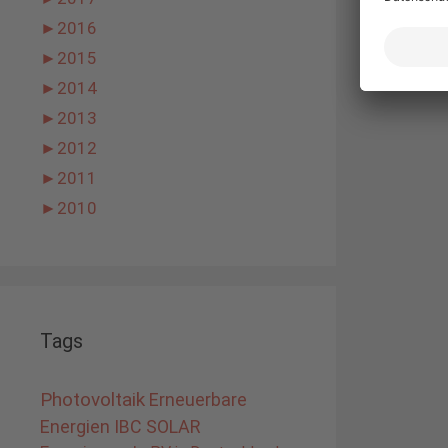
►
2016
►
2015
►
2014
►
2013
►
2012
►
2011
►
2010
Tags
Photovoltaik
Erneuerbare
Energien
IBC SOLAR