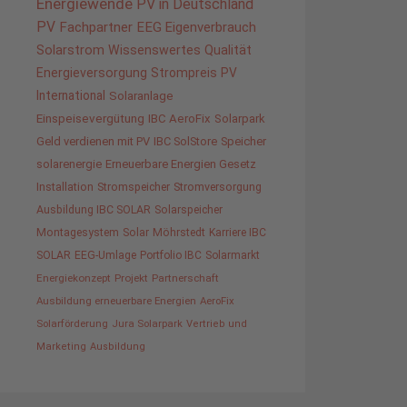
Energiewende
PV in Deutschland
PV
Fachpartner
EEG
Eigenverbrauch
Solarstrom
Wissenswertes
Qualität
Energieversorgung
Strompreis
PV
International
Solaranlage
Einspeisevergütung
IBC AeroFix
Solarpark
Geld verdienen mit PV
IBC SolStore
Speicher
solarenergie
Erneuerbare Energien Gesetz
Installation
Stromspeicher
Stromversorgung
Ausbildung IBC SOLAR
Solarspeicher
Montagesystem
Solar
Möhrstedt
Karriere IBC
SOLAR
EEG-Umlage
Portfolio IBC
Solarmarkt
Energiekonzept
Projekt
Partnerschaft
Ausbildung erneuerbare Energien
AeroFix
Solarförderung
Jura Solarpark
Vertrieb und
Marketing
Ausbildung