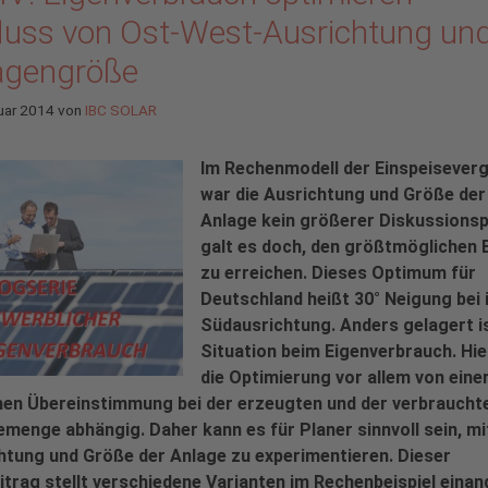
fluss von Ost-West-Ausrichtung un
agengröße
uar 2014
von
IBC SOLAR
Im Rechenmodell der Einspeisever
war die Ausrichtung und Größe der
Anlage kein größerer Diskussionsp
galt es doch, den größtmöglichen 
zu erreichen. Dieses Optimum für
Deutschland heißt 30° Neigung bei 
Südausrichtung. Anders gelagert is
Situation beim Eigenverbrauch. Hier
die Optimierung vor allem von eine
chen Übereinstimmung bei der erzeugten und der verbraucht
emenge abhängig. Daher kann es für Planer sinnvoll sein, mi
htung und Größe der Anlage zu experimentieren. Dieser
itrag stellt verschiedene Varianten im Rechenbeispiel einan