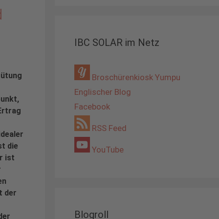
d
IBC SOLAR im Netz
gütung
Broschürenkiosk Yumpu
Englischer Blog
unkt,
Facebook
Ertrag
RSS Feed
idealer
t die
YouTube
 ist
r
en
t der
Blogroll
der