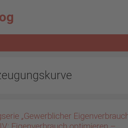
log
zeugungskurve
gserie „Gewerblicher Eigenverbrauch
 IV: Eigenverbrauch optimieren –