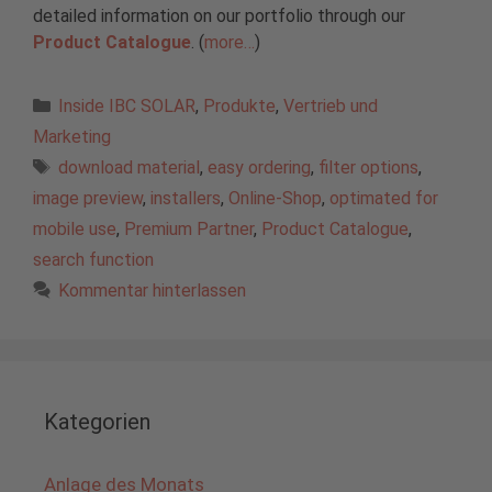
detailed information on our portfolio through our
Product Catalogue
. (
more…
)
Kategorien
Inside IBC SOLAR
,
Produkte
,
Vertrieb und
Marketing
Schlagwörter
download material
,
easy ordering
,
filter options
,
image preview
,
installers
,
Online-Shop
,
optimated for
mobile use
,
Premium Partner
,
Product Catalogue
,
search function
Kommentar hinterlassen
Kategorien
Anlage des Monats