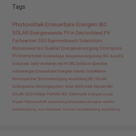
Tags
Photovoltaik
Erneuerbare Energien
IBC
SOLAR
Energiewende
PV in Deutschland
PV
Fachpartner
EEG
Eigenverbrauch
Solarstrom
Wissenswertes
Qualität
Energieversorgung
Strompreis
PV International
Solaranlage
Einspeisevergütung
IBC AeroFix
Solarpark
Geld verdienen mit PV
IBC SolStore
Speicher
solarenergie
Erneuerbare Energien Gesetz
Installation
Stromspeicher
Stromversorgung
Ausbildung IBC SOLAR
Solarspeicher
Montagesystem
Solar
Möhrstedt
Karriere IBC
SOLAR
EEG-Umlage
Portfolio IBC
Solarmarkt
Energiekonzept
Projekt
Partnerschaft
Ausbildung erneuerbare Energien
AeroFix
Solarförderung
Jura Solarpark
Vertrieb und Marketing
Ausbildung