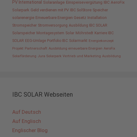
PV International
Solaranlage
Einspeisevergütung
IBC AeroFix
Solarpark
Geld verdienen mit PV
IBC SolStore
Speicher
solarenergie
Erneuerbare Energien Gesetz
Installation
Stromspeicher
Stromversorgung
Ausbildung IBC SOLAR
Solarspeicher
Montagesystem
Solar
Möhrstedt
Karriere IBC
SOLAR
EEG-Umlage
Portfolio IBC
Solarmarkt
Energiekonzept
Projekt
Partnerschaft
Ausbildung erneuerbare Energien
AeroFix
Solarförderung
Jura Solarpark
Vertrieb und Marketing
Ausbildung
IBC SOLAR Webseiten
Auf Deutsch
Auf Englisch
Englischer Blog