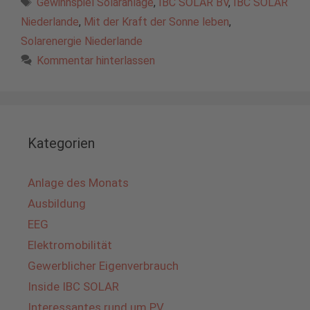
Schlagwörter
Gewinnspiel Solaranlage
,
IBC SOLAR BV
,
IBC SOLAR
Niederlande
,
Mit der Kraft der Sonne leben
,
Solarenergie Niederlande
Kommentar hinterlassen
Kategorien
Anlage des Monats
Ausbildung
EEG
Elektromobilität
Gewerblicher Eigenverbrauch
Inside IBC SOLAR
Interessantes rund um PV