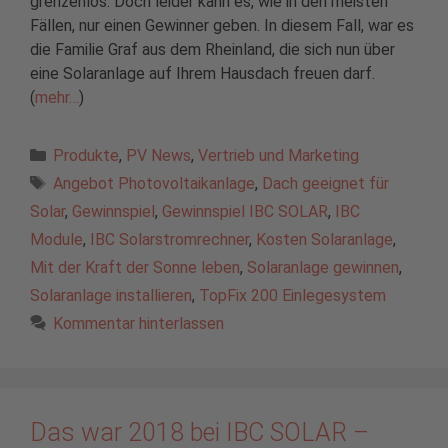
grenzenlos. Doch leider kann es, wie in den meisten
Fällen, nur einen Gewinner geben. In diesem Fall, war es
die Familie Graf aus dem Rheinland, die sich nun über
eine Solaranlage auf Ihrem Hausdach freuen darf.
(
mehr…
)
Kategorien
Produkte
,
PV News
,
Vertrieb und Marketing
Schlagwörter
Angebot Photovoltaikanlage
,
Dach geeignet für
Solar
,
Gewinnspiel
,
Gewinnspiel IBC SOLAR
,
IBC
Module
,
IBC Solarstromrechner
,
Kosten Solaranlage
,
Mit der Kraft der Sonne leben
,
Solaranlage gewinnen
,
Solaranlage installieren
,
TopFix 200 Einlegesystem
Kommentar hinterlassen
Das war 2018 bei IBC SOLAR –