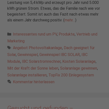
Leistung von 5,4 kWp und erzeugt pro Jahr rund 5.000
kWh grünen Strom. Etwas, das die Familie nach wie vor
begeistert. Somit ist auch das Fazit nach etwas mehr
als einem Jahr durchweg positiv. (
mehr…
)
Kategorien
Interessantes rund um PV
,
Produkte
,
Vertrieb und
Marketing
Schlagwörter
Angebot Photovoltaikanlage
,
Dach geeignet für
Solar
,
Gewinnspiel
,
Gewinnspiel IBC SOLAR
,
IBC
Module
,
IBC Solarstromrechner
,
Kosten Solaranlage
,
Mit der Kraft der Sonne leben
,
Solaranlage gewinnen
,
Solaranlage installieren
,
TopFix 200 Einlegesystem
Kommentar hinterlassen
Gesucht und gefunden –