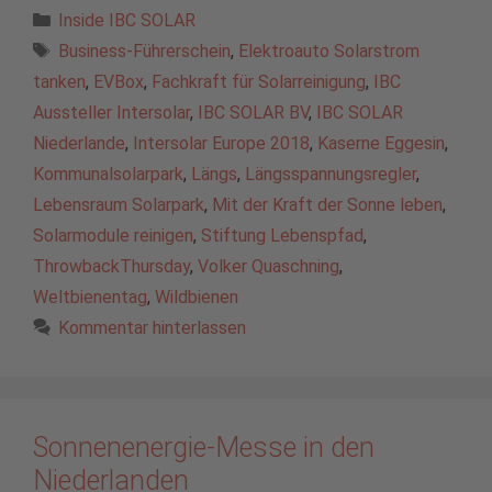
Kategorien
Inside IBC SOLAR
Schlagwörter
Business-Führerschein
,
Elektroauto Solarstrom
tanken
,
EVBox
,
Fachkraft für Solarreinigung
,
IBC
Aussteller Intersolar
,
IBC SOLAR BV
,
IBC SOLAR
Niederlande
,
Intersolar Europe 2018
,
Kaserne Eggesin
,
Kommunalsolarpark
,
Längs
,
Längsspannungsregler
,
Lebensraum Solarpark
,
Mit der Kraft der Sonne leben
,
Solarmodule reinigen
,
Stiftung Lebenspfad
,
ThrowbackThursday
,
Volker Quaschning
,
Weltbienentag
,
Wildbienen
Kommentar hinterlassen
Sonnenenergie-Messe in den
Niederlanden