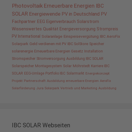
Photovoltaik
Erneuerbare Energien
IBC
SOLAR
Energiewende
PV in Deutschland
PV
Fachpartner
EEG
Eigenverbrauch
Solarstrom
Wissenswertes
Qualität
Energieversorgung
Strompreis
PV International
Solaranlage
Einspeisevergütung
IBC AeroFix
Solarpark
Geld verdienen mit PV
IBC SolStore
Speicher
solarenergie
Erneuerbare Energien Gesetz
Installation
Stromspeicher
Stromversorgung
Ausbildung IBC SOLAR
Solarspeicher
Montagesystem
Solar
Möhrstedt
Karriere IBC
SOLAR
EEG-Umlage
Portfolio IBC
Solarmarkt
Energiekonzept
Projekt
Partnerschaft
Ausbildung erneuerbare Energien
AeroFix
Solarförderung
Jura Solarpark
Vertrieb und Marketing
Ausbildung
IBC SOLAR Webseiten