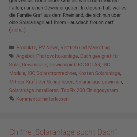
grenzenlos. Doch leider kann es, wie in den meisten
Fällen, nur einen Gewinner geben. In diesem Fall, war es
die Familie Graf aus dem Rheinland, die sich nun über
eine Solaranlage auf Ihrem Hausdach freuen darf.
(
mehr…
)
Kategorien
Produkte
,
PV News
,
Vertrieb und Marketing
Schlagwörter
Angebot Photovoltaikanlage
,
Dach geeignet für
Solar
,
Gewinnspiel
,
Gewinnspiel IBC SOLAR
,
IBC
Module
,
IBC Solarstromrechner
,
Kosten Solaranlage
,
Mit der Kraft der Sonne leben
,
Solaranlage gewinnen
,
Solaranlage installieren
,
TopFix 200 Einlegesystem
Kommentar hinterlassen
Chiffre „Solaranlage sucht Dach“