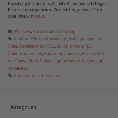
Beziehung (mindestens 25 Jahre!) mit hohen Erträgen.
Bitte nur ernstgemeinte Zuschriften, gern mit Foto
oder Video. (
mehr…
)
Kategorien
PV News
,
Vertrieb und Marketing
Schlagwörter
Angebot Photovoltaikanlage
,
Dach geeignet für
Solar
,
Gewinnpiel IBc SOLAR
,
IBC Module
,
IBC
Solarstromrechner
,
Kosten Solaranlage
,
Mit der Kraft
der Sonne leben
,
Solaranlage gewinnen
,
Solaranlage
installieren
Kommentar hinterlassen
Kategorien