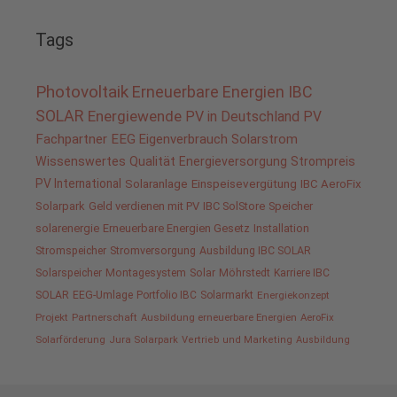
Tags
Photovoltaik
Erneuerbare Energien
IBC
SOLAR
Energiewende
PV in Deutschland
PV
Fachpartner
EEG
Eigenverbrauch
Solarstrom
Wissenswertes
Qualität
Energieversorgung
Strompreis
PV International
Solaranlage
Einspeisevergütung
IBC AeroFix
Solarpark
Geld verdienen mit PV
IBC SolStore
Speicher
solarenergie
Erneuerbare Energien Gesetz
Installation
Stromspeicher
Stromversorgung
Ausbildung IBC SOLAR
Solarspeicher
Montagesystem
Solar
Möhrstedt
Karriere IBC
SOLAR
EEG-Umlage
Portfolio IBC
Solarmarkt
Energiekonzept
Projekt
Partnerschaft
Ausbildung erneuerbare Energien
AeroFix
Solarförderung
Jura Solarpark
Vertrieb und Marketing
Ausbildung