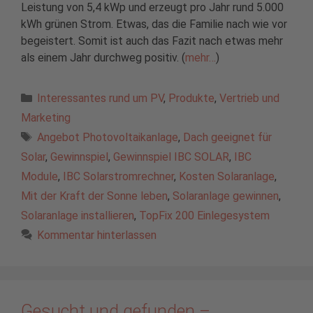
Leistung von 5,4 kWp und erzeugt pro Jahr rund 5.000
kWh grünen Strom. Etwas, das die Familie nach wie vor
begeistert. Somit ist auch das Fazit nach etwas mehr
als einem Jahr durchweg positiv. (
mehr…
)
Kategorien
Interessantes rund um PV
,
Produkte
,
Vertrieb und
Marketing
Schlagwörter
Angebot Photovoltaikanlage
,
Dach geeignet für
Solar
,
Gewinnspiel
,
Gewinnspiel IBC SOLAR
,
IBC
Module
,
IBC Solarstromrechner
,
Kosten Solaranlage
,
Mit der Kraft der Sonne leben
,
Solaranlage gewinnen
,
Solaranlage installieren
,
TopFix 200 Einlegesystem
Kommentar hinterlassen
Gesucht und gefunden –