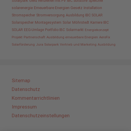
Solarpark
Geld verdienen mit PV
IBC SolStore
Speicher
solarenergie
Erneuerbare Energien Gesetz
Installation
Stromspeicher
Stromversorgung
Ausbildung IBC SOLAR
Solarspeicher
Montagesystem
Solar
Möhrstedt
Karriere IBC
SOLAR
EEG-Umlage
Portfolio IBC
Solarmarkt
Energiekonzept
Projekt
Partnerschaft
Ausbildung erneuerbare Energien
AeroFix
Solarförderung
Jura Solarpark
Vertrieb und Marketing
Ausbildung
Sitemap
Datenschutz
Kommentarrichtlinien
Impressum
Datenschutzeinstellungen