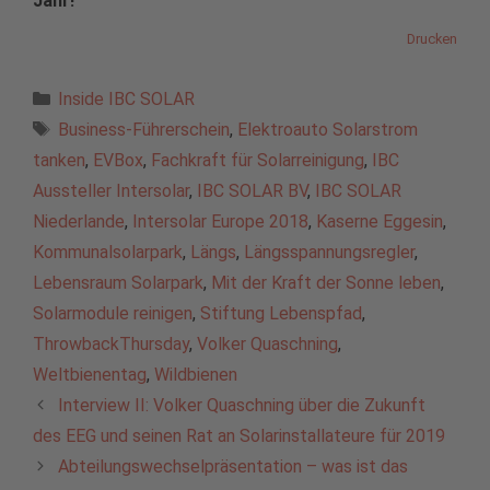
Jahr!
Drucken
Kategorien
Inside IBC SOLAR
Schlagwörter
Business-Führerschein
,
Elektroauto Solarstrom
tanken
,
EVBox
,
Fachkraft für Solarreinigung
,
IBC
Aussteller Intersolar
,
IBC SOLAR BV
,
IBC SOLAR
Niederlande
,
Intersolar Europe 2018
,
Kaserne Eggesin
,
Kommunalsolarpark
,
Längs
,
Längsspannungsregler
,
Lebensraum Solarpark
,
Mit der Kraft der Sonne leben
,
Solarmodule reinigen
,
Stiftung Lebenspfad
,
ThrowbackThursday
,
Volker Quaschning
,
Weltbienentag
,
Wildbienen
Interview II: Volker Quaschning über die Zukunft
des EEG und seinen Rat an Solarinstallateure für 2019
Abteilungswechselpräsentation – was ist das