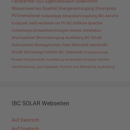
Fachpartner
EEG
Eigenverbrauch
Solarstrom
Wissenswertes
Qualität
Energieversorgung
Strompreis
PV International
Solaranlage
Einspeisevergütung
IBC AeroFix
Solarpark
Geld verdienen mit PV
IBC SolStore
Speicher
solarenergie
Erneuerbare Energien Gesetz
Installation
Stromspeicher
Stromversorgung
Ausbildung IBC SOLAR
Solarspeicher
Montagesystem
Solar
Möhrstedt
Karriere IBC
SOLAR
EEG-Umlage
Portfolio IBC
Solarmarkt
Energiekonzept
Projekt
Partnerschaft
Ausbildung erneuerbare Energien
AeroFix
Solarförderung
Jura Solarpark
Vertrieb und Marketing
Ausbildung
IBC SOLAR Webseiten
Auf Deutsch
Auf Englisch