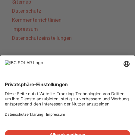
Sitemap
Datenschutz
Kommentarrichtlinien
Impressum
Datenschutzeinstellungen
Über IBC SOLAR
IBC SOLAR ist ein führender Fullservice-Anbieter
von Energielösungen und Dienstleistungen im
Bereich Photovoltaik und Speicher. Das
Unternehmen bietet Komplettsysteme an und
deckt das gesamte Spektrum von der Planung
bis zur schlüsselfertigen Übergabe von
Photovoltaik-Anlagen ab. Das Angebot umfasst
Energielösungen für Eigenheime, Gewerbe und