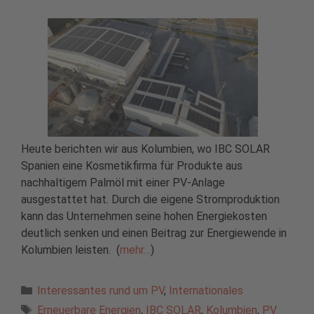
Heute berichten wir aus Kolumbien, wo IBC SOLAR
Spanien eine Kosmetikfirma für Produkte aus
nachhaltigem Palmöl mit einer PV-Anlage
ausgestattet hat. Durch die eigene Stromproduktion
kann das Unternehmen seine hohen Energiekosten
deutlich senken und einen Beitrag zur Energiewende in
Kolumbien leisten. (
mehr…
)
Kategorien
Interessantes rund um PV
,
Internationales
Schlagwörter
Erneuerbare Energien
,
IBC SOLAR
,
Kolumbien
,
PV