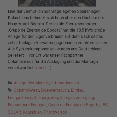
Eine der vermutlich höchstgelegenen Solaranlagen
Kolumbiens befindet sich hoch über den Dächern der
Hauptstadt Bogotá. Der lokale Energieversorger
„Grupo de Energía de Bogotá“ hat die 18,5 kWp große
Anlage für den Eigenverbrauch auf dem Dach seines
zehnstöckigen Verwaltungsgebäudes errichten lassen.
Alle Systemkomponenten wurden aus Deutschland
geliefert – vor Ort war unser Fachpartner
Colombinvest für die Auslegung und die Montage
verantwortlich. (
mehr…
)
Kategorien
Anlage des Monats
,
Internationales
Schlagwörter
Colombinvest
,
Eigenverbrauch
,
El Nino
,
Energiekonzept
,
Energiemix
,
Energieversorgung
,
Erneuerbare Energien
,
Grupo de Energia de Bogota
,
IBC
SOLAR
,
Kolumbien
,
Photovoltaik