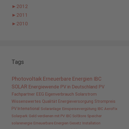
►
2012
►
2011
►
2010
Tags
Photovoltaik
Erneuerbare Energien
IBC
SOLAR
Energiewende
PV in Deutschland
PV
Fachpartner
EEG
Eigenverbrauch
Solarstrom
Wissenswertes
Qualität
Energieversorgung
Strompreis
PV International
Solaranlage
Einspeisevergütung
IBC AeroFix
Solarpark
Geld verdienen mit PV
IBC SolStore
Speicher
solarenergie
Erneuerbare Energien Gesetz
Installation