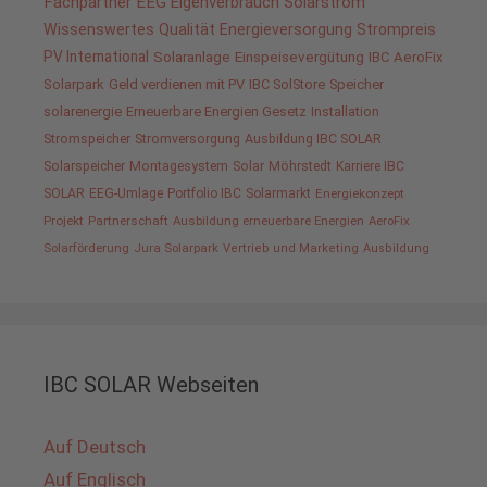
Fachpartner
EEG
Eigenverbrauch
Solarstrom
Wissenswertes
Qualität
Energieversorgung
Strompreis
PV International
Solaranlage
Einspeisevergütung
IBC AeroFix
Solarpark
Geld verdienen mit PV
IBC SolStore
Speicher
solarenergie
Erneuerbare Energien Gesetz
Installation
Stromspeicher
Stromversorgung
Ausbildung IBC SOLAR
Solarspeicher
Montagesystem
Solar
Möhrstedt
Karriere IBC
SOLAR
EEG-Umlage
Portfolio IBC
Solarmarkt
Energiekonzept
Projekt
Partnerschaft
Ausbildung erneuerbare Energien
AeroFix
Solarförderung
Jura Solarpark
Vertrieb und Marketing
Ausbildung
IBC SOLAR Webseiten
Auf Deutsch
Auf Englisch