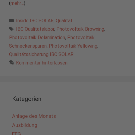
(
mehr…
)
Kategorien
Inside IBC SOLAR
,
Qualität
Schlagwörter
IBC Qualitätslabor
,
Photovoltaik Browning
,
Photovoltaik Delamination
,
Photovoltaik
Schneckenspuren
,
Photovoltaik Yellowing
,
Qualitätssicherung IBC SOLAR
Kommentar hinterlassen
Kategorien
Anlage des Monats
Ausbildung
EEG