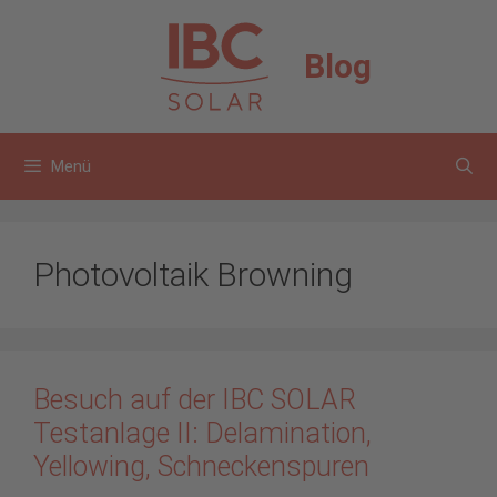
Zum
Inhalt
Blog
springen
Menü
Photovoltaik Browning
Besuch auf der IBC SOLAR
Testanlage II: Delamination,
Yellowing, Schneckenspuren