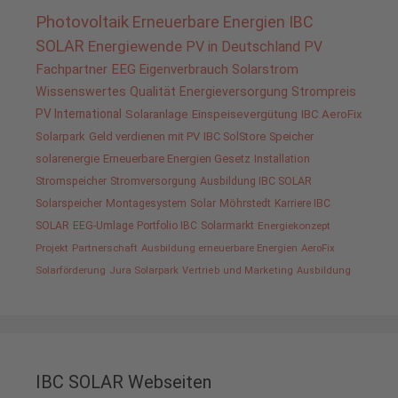
Photovoltaik
Erneuerbare Energien
IBC
SOLAR
Energiewende
PV in Deutschland
PV
Fachpartner
EEG
Eigenverbrauch
Solarstrom
Wissenswertes
Qualität
Energieversorgung
Strompreis
PV International
Solaranlage
Einspeisevergütung
IBC AeroFix
Solarpark
Geld verdienen mit PV
IBC SolStore
Speicher
solarenergie
Erneuerbare Energien Gesetz
Installation
Stromspeicher
Stromversorgung
Ausbildung IBC SOLAR
Solarspeicher
Montagesystem
Solar
Möhrstedt
Karriere IBC
SOLAR
EEG-Umlage
Portfolio IBC
Solarmarkt
Energiekonzept
Projekt
Partnerschaft
Ausbildung erneuerbare Energien
AeroFix
Solarförderung
Jura Solarpark
Vertrieb und Marketing
Ausbildung
IBC SOLAR Webseiten