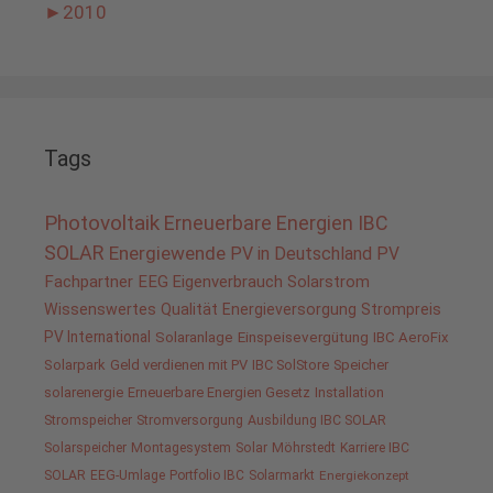
►
2010
Tags
Photovoltaik
Erneuerbare Energien
IBC
SOLAR
Energiewende
PV in Deutschland
PV
Fachpartner
EEG
Eigenverbrauch
Solarstrom
Wissenswertes
Qualität
Energieversorgung
Strompreis
PV International
Solaranlage
Einspeisevergütung
IBC AeroFix
Solarpark
Geld verdienen mit PV
IBC SolStore
Speicher
solarenergie
Erneuerbare Energien Gesetz
Installation
Stromspeicher
Stromversorgung
Ausbildung IBC SOLAR
Solarspeicher
Montagesystem
Solar
Möhrstedt
Karriere IBC
SOLAR
EEG-Umlage
Portfolio IBC
Solarmarkt
Energiekonzept