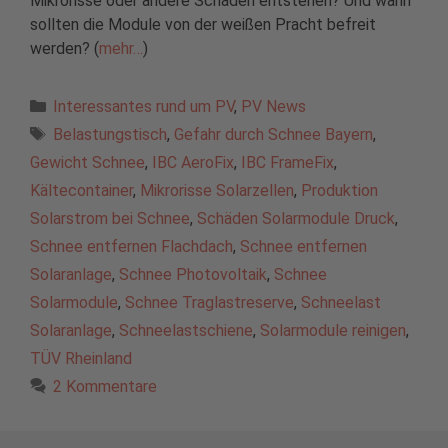
Mikrorisse oder andere Schäden entstehen? Und wann
sollten die Module von der weißen Pracht befreit
werden? (
mehr…
)
Kategorien
Interessantes rund um PV
,
PV News
Schlagwörter
Belastungstisch
,
Gefahr durch Schnee Bayern
,
Gewicht Schnee
,
IBC AeroFix
,
IBC FrameFix
,
Kältecontainer
,
Mikrorisse Solarzellen
,
Produktion
Solarstrom bei Schnee
,
Schäden Solarmodule Druck
,
Schnee entfernen Flachdach
,
Schnee entfernen
Solaranlage
,
Schnee Photovoltaik
,
Schnee
Solarmodule
,
Schnee Traglastreserve
,
Schneelast
Solaranlage
,
Schneelastschiene
,
Solarmodule reinigen
,
TÜV Rheinland
2 Kommentare