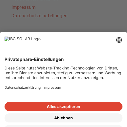
Impressum
Datenschutzeinstellungen
Über IBC SOLAR
IBC SOLAR ist ein führender Fullservice-Anbieter
von Energielösungen und Dienstleistungen im
Bereich Photovoltaik und Speicher. Das
Unternehmen bietet Komplettsysteme an und
deckt das gesamte Spektrum von der Planung
bis zur schlüsselfertigen Übergabe von
Photovoltaik-Anlagen ab. Das Angebot umfasst
Energielösungen für Eigenheime, Gewerbe und
Industrie sowie Solarparks.