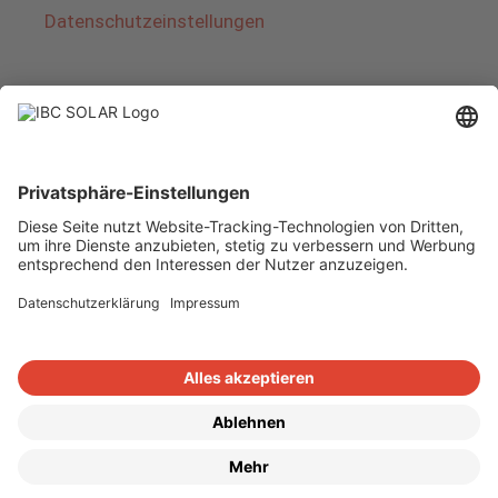
Datenschutzeinstellungen
Über IBC SOLAR
IBC SOLAR ist ein führender Fullservice-Anbieter
von Energielösungen und Dienstleistungen im
Bereich Photovoltaik und Speicher. Das
Unternehmen bietet Komplettsysteme an und
deckt das gesamte Spektrum von der Planung
bis zur schlüsselfertigen Übergabe von
Photovoltaik-Anlagen ab. Das Angebot umfasst
Energielösungen für Eigenheime, Gewerbe und
Industrie sowie Solarparks.
Copyright © 2026
·
GeneratePress
·
IBC SOLAR AG
·
WordPress