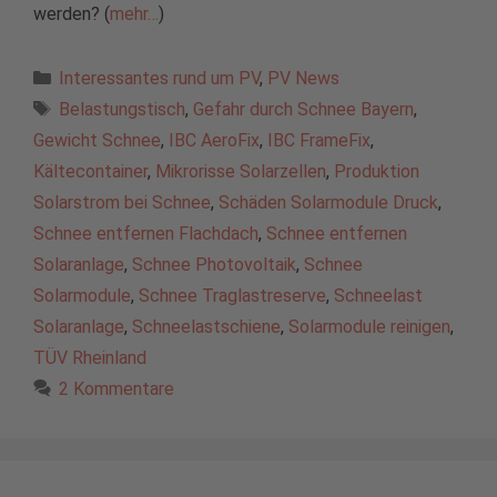
werden? (
mehr…
)
Kategorien
Interessantes rund um PV
,
PV News
Schlagwörter
Belastungstisch
,
Gefahr durch Schnee Bayern
,
Gewicht Schnee
,
IBC AeroFix
,
IBC FrameFix
,
Kältecontainer
,
Mikrorisse Solarzellen
,
Produktion
Solarstrom bei Schnee
,
Schäden Solarmodule Druck
,
Schnee entfernen Flachdach
,
Schnee entfernen
Solaranlage
,
Schnee Photovoltaik
,
Schnee
Solarmodule
,
Schnee Traglastreserve
,
Schneelast
Solaranlage
,
Schneelastschiene
,
Solarmodule reinigen
,
TÜV Rheinland
2 Kommentare