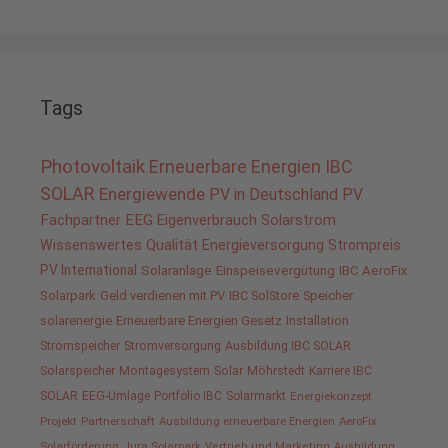
Tags
Photovoltaik
Erneuerbare Energien
IBC
SOLAR
Energiewende
PV in Deutschland
PV
Fachpartner
EEG
Eigenverbrauch
Solarstrom
Wissenswertes
Qualität
Energieversorgung
Strompreis
PV International
Solaranlage
Einspeisevergütung
IBC AeroFix
Solarpark
Geld verdienen mit PV
IBC SolStore
Speicher
solarenergie
Erneuerbare Energien Gesetz
Installation
Stromspeicher
Stromversorgung
Ausbildung IBC SOLAR
Solarspeicher
Montagesystem
Solar
Möhrstedt
Karriere IBC
SOLAR
EEG-Umlage
Portfolio IBC
Solarmarkt
Energiekonzept
Projekt
Partnerschaft
Ausbildung erneuerbare Energien
AeroFix
Solarförderung
Jura Solarpark
Vertrieb und Marketing
Ausbildung