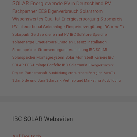
SOLAR
Energiewende
PV in Deutschland
PV
Fachpartner
EEG
Eigenverbrauch
Solarstrom
Wissenswertes
Qualität
Energieversorgung
Strompreis
PV International
Solaranlage
Einspeisevergütung
IBC AeroFix
Solarpark
Geld verdienen mit PV
IBC SolStore
Speicher
solarenergie
Erneuerbare Energien Gesetz
Installation
Stromspeicher
Stromversorgung
Ausbildung IBC SOLAR
Solarspeicher
Montagesystem
Solar
Möhrstedt
Karriere IBC
SOLAR
EEG-Umlage
Portfolio IBC
Solarmarkt
Energiekonzept
Projekt
Partnerschaft
Ausbildung erneuerbare Energien
AeroFix
Solarförderung
Jura Solarpark
Vertrieb und Marketing
Ausbildung
IBC SOLAR Webseiten
Auf Deutsch