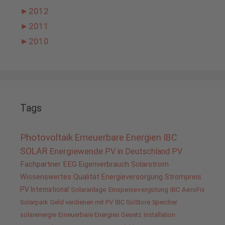
►
2012
►
2011
►
2010
Tags
Photovoltaik
Erneuerbare Energien
IBC
SOLAR
Energiewende
PV in Deutschland
PV
Fachpartner
EEG
Eigenverbrauch
Solarstrom
Wissenswertes
Qualität
Energieversorgung
Strompreis
PV International
Solaranlage
Einspeisevergütung
IBC AeroFix
Solarpark
Geld verdienen mit PV
IBC SolStore
Speicher
solarenergie
Erneuerbare Energien Gesetz
Installation