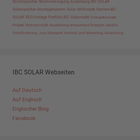
Stromspeicher
Stromversorgung
Ausbildung IBC SOLAR
Solarspeicher
Montagesystem
Solar
Möhrstedt
Karriere IBC
SOLAR
EEG-Umlage
Portfolio IBC
Solarmarkt
Energiekonzept
Projekt
Partnerschaft
Ausbildung erneuerbare Energien
AeroFix
Solarförderung
Jura Solarpark
Vertrieb und Marketing
Ausbildung
IBC SOLAR Webseiten
Auf Deutsch
Auf Englisch
Englischer Blog
Facebook