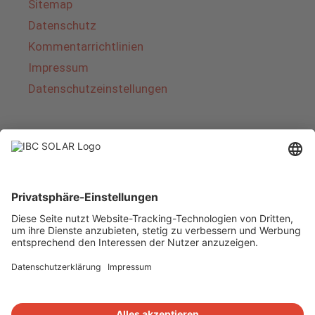
Sitemap
Datenschutz
Kommentarrichtlinien
Impressum
Datenschutzeinstellungen
Über IBC SOLAR
IBC SOLAR ist ein führender Fullservice-Anbieter
von Energielösungen und Dienstleistungen im
Bereich Photovoltaik und Speicher. Das
Unternehmen bietet Komplettsysteme an und
deckt das gesamte Spektrum von der Planung
bis zur schlüsselfertigen Übergabe von
Photovoltaik-Anlagen ab. Das Angebot umfasst
Energielösungen für Eigenheime, Gewerbe und