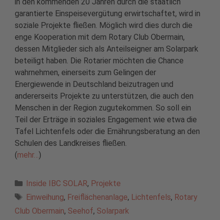
in den kommenden 20 Jahren durch die staatlich
garantierte Einspeisevergütung erwirtschaftet, wird in
soziale Projekte fließen. Möglich wird dies durch die
enge Kooperation mit dem Rotary Club Obermain,
dessen Mitglieder sich als Anteilseigner am Solarpark
beteiligt haben. Die Rotarier möchten die Chance
wahrnehmen, einerseits zum Gelingen der
Energiewende in Deutschland beizutragen und
andererseits Projekte zu unterstützen, die auch den
Menschen in der Region zugutekommen. So soll ein
Teil der Erträge in soziales Engagement wie etwa die
Tafel Lichtenfels oder die Ernährungsberatung an den
Schulen des Landkreises fließen.
(
mehr…
)
Kategorien
Inside IBC SOLAR
,
Projekte
Schlagwörter
Einweihung
,
Freiflächenanlage
,
Lichtenfels
,
Rotary
Club Obermain
,
Seehof
,
Solarpark