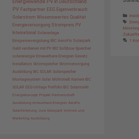
Stimmun
Energiewende
PV in Deutschland
PV
Fachpartner
EEG
Eigenverbrauch
Kate
Insi
Solarstrom
Wissenswertes
Qualität
Schl
Ener
Energieversorgung
Strompreis
PV
Minister
International
Solaranlage
Zukunfts
1 Ko
Einspeisevergütung
IBC AeroFix
Solarpark
Geld verdienen mit PV
IBC SolStore
Speicher
solarenergie
Erneuerbare Energien Gesetz
Installation
Stromspeicher
Stromversorgung
Ausbildung IBC SOLAR
Solarspeicher
Montagesystem
Solar
Möhrstedt
Karriere IBC
SOLAR
EEG-Umlage
Portfolio IBC
Solarmarkt
Energiekonzept
Projekt
Partnerschaft
Ausbildung erneuerbare Energien
AeroFix
Solarförderung
Jura Solarpark
Vertrieb und
Marketing
Ausbildung