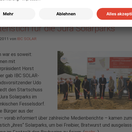
voller Erfolg: Gestern fiel der
enstich für die Jura Solarparks
 2011
von
IBC SOLAR
 war es soweit:
en mit
rpräsident Horst
er gab IBC SOLAR-
ndsvorsitzender Udo
edt den Startschuss
 Jura Solarparks im
nkischen Fesselsdorf.
e Bürger aus der
– vorab informiert über zahlreiche Medienberichte – kamen zum
tich „ihres“ Solarparks, um bei Freibier, Bratwurst und ausgelas