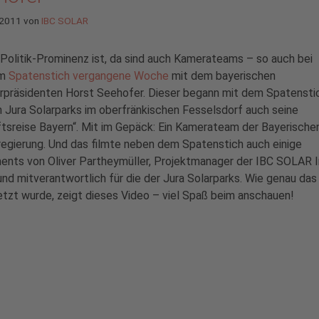
 2011
von
IBC SOLAR
Politik-Prominenz ist, da sind auch Kamerateams – so auch bei
em
Spatenstich vergangene Woche
mit dem bayerischen
rpräsidenten Horst Seehofer. Dieser begann mit dem Spatensti
 Jura Solarparks im oberfränkischen Fesselsdorf auch seine
tsreise Bayern“. Mit im Gepäck: Ein Kamerateam der Bayerische
egierung. Und das filmte neben dem Spatenstich auch einige
ents von Oliver Partheymüller, Projektmanager der IBC SOLAR 
d mitverantwortlich für die der Jura Solarparks. Wie genau da
zt wurde, zeigt dieses Video – viel Spaß beim anschauen!