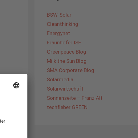
BSW-Solar
Cleanthinking
Energynet
Fraunhofer ISE
Greenpeace Blog
Milk the Sun Blog
SMA Corporate Blog
Solarmedia
Solarwirtschaft
Sonnenseite – Franz Alt
mit PV
,
s
,
techfieber GREEN