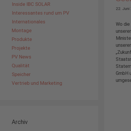
Inside IBC SOLAR
22. Juni
Interessantes rund um PV
Internationales
Wo die 
Montage
unser
Ministe
Produkte
unseren
Projekte
„Zukunf
PV News
Staatsr
Qualität
Statem
GmbH un
Speicher
umgeset
Vertrieb und Marketing
Archiv