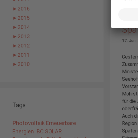
►
2016
Ein 
►
2015
Spat
►
2014
►
2013
17. Juni
►
2012
►
2011
Gestern
►
2010
Zusamm
Ministe
Seehof
Vorsta
Möhrst
für die
Tags
oberfrä
Auch di
Photovoltaik
Erneuerbare
Region 
Spatens
Energien
IBC SOLAR