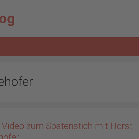
log
ehofer
 Video zum Spatenstich mit Horst
hofer