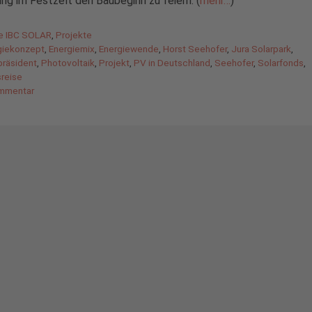
g im Festzelt den Baubeginn zu feiern. (
mehr…
)
gorien
de IBC SOLAR
,
Projekte
agwörter
giekonzept
,
Energiemix
,
Energiewende
,
Horst Seehofer
,
Jura Solarpark
,
präsident
,
Photovoltaik
,
Projekt
,
PV in Deutschland
,
Seehofer
,
Solarfonds
,
reise
mmentar