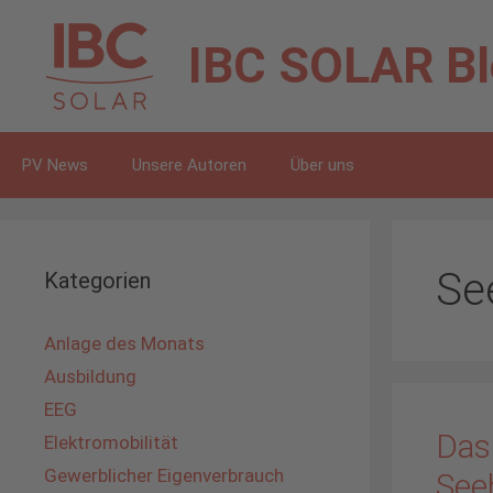
Zum
Inhalt
IBC SOLAR
B
springen
PV News
Unsere Autoren
Über uns
Se
Kategorien
Anlage des Monats
Ausbildung
EEG
Das
Elektromobilität
Gewerblicher Eigenverbrauch
See