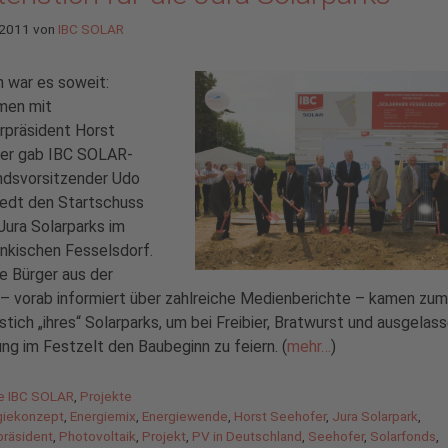
 2011
von
IBC SOLAR
 war es soweit:
en mit
rpräsident Horst
er gab IBC SOLAR-
ndsvorsitzender Udo
edt den Startschuss
 Jura Solarparks im
nkischen Fesselsdorf.
e Bürger aus der
– vorab informiert über zahlreiche Medienberichte – kamen zum
tich „ihres“ Solarparks, um bei Freibier, Bratwurst und ausgelas
g im Festzelt den Baubeginn zu feiern. (
mehr…
)
gorien
de IBC SOLAR
,
Projekte
agwörter
giekonzept
,
Energiemix
,
Energiewende
,
Horst Seehofer
,
Jura Solarpark
,
präsident
,
Photovoltaik
,
Projekt
,
PV in Deutschland
,
Seehofer
,
Solarfonds
,