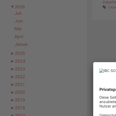
Zukunfts
▼
2026
1 Ko
Juli
Juni
Mai
April
Januar
►
2025
►
2024
►
2023
►
2022
►
2021
►
2020
►
2019
►
2018
►
2017