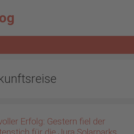
log
kunftsreise
voller Erfolg: Gestern fiel der
enstich für die Jura Solarparks