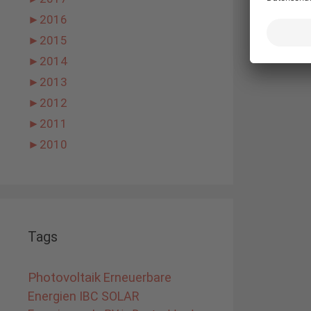
►
2016
►
2015
►
2014
►
2013
►
2012
►
2011
►
2010
Tags
Photovoltaik
Erneuerbare
Energien
IBC SOLAR