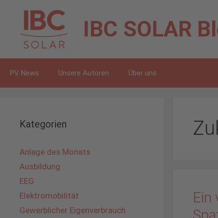
Zum
Inhalt
IBC SOLAR
B
springen
PV News
Unsere Autoren
Über uns
Zu
Kategorien
Anlage des Monats
Ausbildung
EEG
Ein 
Elektromobilität
Gewerblicher Eigenverbrauch
Spat