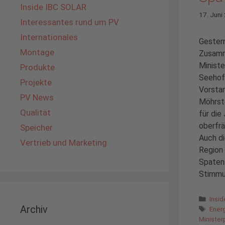
Inside IBC SOLAR
17. Juni
Interessantes rund um PV
Internationales
Gestern
Montage
Zusamm
Ministe
Produkte
Seehof
Projekte
Vorsta
PV News
Möhrst
Qualität
für die
oberfrä
Speicher
Auch di
Vertrieb und Marketing
Region 
Spatens
Stimmun
Kate
Insi
Archiv
Schl
Ener
Minister