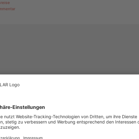
reise
mmentar