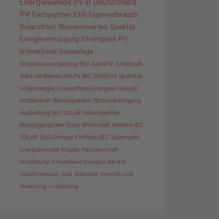
Energiewende
PV in Deutschland
PV
Fachpartner
EEG
Eigenverbrauch
Solarstrom
Wissenswertes
Qualität
Energieversorgung
Strompreis
PV
International
Solaranlage
Einspeisevergütung
IBC AeroFix
Solarpark
Geld verdienen mit PV
IBC SolStore
Speicher
solarenergie
Erneuerbare Energien Gesetz
Installation
Stromspeicher
Stromversorgung
Ausbildung IBC SOLAR
Solarspeicher
Montagesystem
Solar
Möhrstedt
Karriere IBC
SOLAR
EEG-Umlage
Portfolio IBC
Solarmarkt
Energiekonzept
Projekt
Partnerschaft
Ausbildung erneuerbare Energien
AeroFix
Solarförderung
Jura Solarpark
Vertrieb und
Marketing
Ausbildung