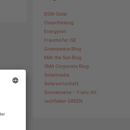
BSW-Solar
Cleanthinking
Energynet
Fraunhofer ISE
Greenpeace Blog
Milk the Sun Blog
SMA Corporate Blog
Solarmedia
Solarwirtschaft
Sonnenseite – Franz Alt
techfieber GREEN