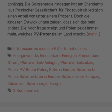
abhängig. Die Solarenergie hingegen hat am Energiemix
laut Polnischer Gesellschaft für Photovoltaik lediglich
einen Anteil von unter einem Prozent. Doch die
jüngsten Entwicklungen zeigen, dass sich das bald
ändert. Die Nachfrage steigt und Polen zeigt immer
mehr, welches
PV-Potential
im Land steckt. (
mehr…
)
Kategorien
Interessantes rund um PV
,
Internationales
Schlagwörter
Energiewende
,
Erneuerbare Energien
,
Erneuerbarer
Strom
,
Photovoltaik-Anlagen
,
Photovoltaikzubau
,
Polen
,
PV Boom Polen
,
Solar in Europa
,
Solarmarkt
Polen
,
Solarmärkten in Europa
,
Solarpioniere Europas
,
Zubau von Solarenergie Europa
3 Kommentare