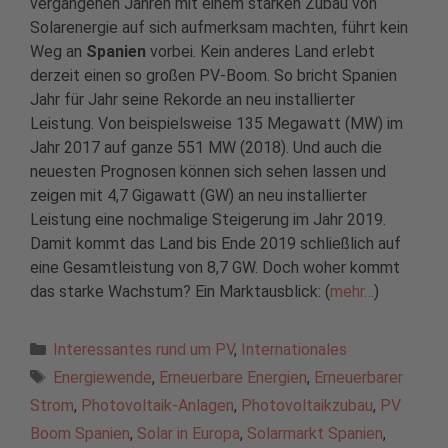
vergangenen Jahren mit einem starken Zubau von
Solarenergie auf sich aufmerksam machten, führt kein
Weg an
Spanien
vorbei. Kein anderes Land erlebt
derzeit einen so großen PV-Boom. So bricht Spanien
Jahr für Jahr seine Rekorde an neu installierter
Leistung. Von beispielsweise 135 Megawatt (MW) im
Jahr 2017 auf ganze 551 MW (2018). Und auch die
neuesten Prognosen können sich sehen lassen und
zeigen mit 4,7 Gigawatt (GW) an neu installierter
Leistung eine nochmalige Steigerung im Jahr 2019.
Damit kommt das Land bis Ende 2019 schließlich auf
eine Gesamtleistung von 8,7 GW. Doch woher kommt
das starke Wachstum? Ein Marktausblick: (
mehr…
)
Kategorien
Interessantes rund um PV
,
Internationales
Schlagwörter
Energiewende
,
Erneuerbare Energien
,
Erneuerbarer
Strom
,
Photovoltaik-Anlagen
,
Photovoltaikzubau
,
PV
Boom Spanien
,
Solar in Europa
,
Solarmarkt Spanien
,