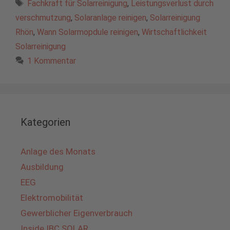
Schlagwörter
Fachkraft für Solarreinigung
,
Leistungsverlust durch
verschmutzung
,
Solaranlage reinigen
,
Solarreinigung
Rhön
,
Wann Solarmopdule reinigen
,
Wirtschaftlichkeit
Solarreinigung
1 Kommentar
Kategorien
Anlage des Monats
Ausbildung
EEG
Elektromobilität
Gewerblicher Eigenverbrauch
Inside IBC SOLAR