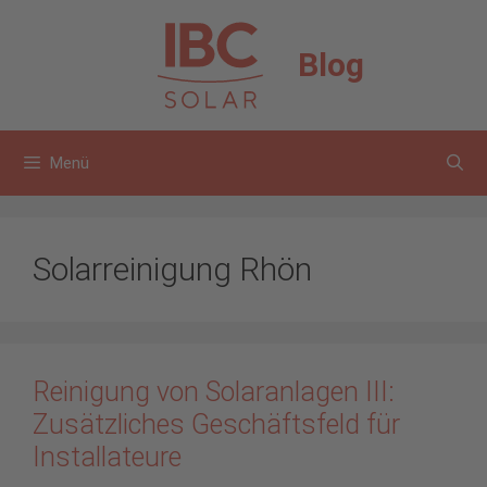
Zum
Inhalt
Blog
springen
Menü
Solarreinigung Rhön
Reinigung von Solaranlagen III:
Zusätzliches Geschäftsfeld für
Installateure