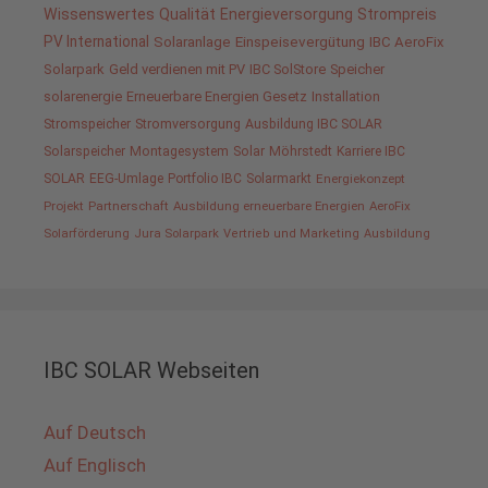
Wissenswertes
Qualität
Energieversorgung
Strompreis
PV International
Solaranlage
Einspeisevergütung
IBC AeroFix
Solarpark
Geld verdienen mit PV
IBC SolStore
Speicher
solarenergie
Erneuerbare Energien Gesetz
Installation
Stromspeicher
Stromversorgung
Ausbildung IBC SOLAR
Solarspeicher
Montagesystem
Solar
Möhrstedt
Karriere IBC
SOLAR
EEG-Umlage
Portfolio IBC
Solarmarkt
Energiekonzept
Projekt
Partnerschaft
Ausbildung erneuerbare Energien
AeroFix
Solarförderung
Jura Solarpark
Vertrieb und Marketing
Ausbildung
IBC SOLAR Webseiten
Auf Deutsch
Auf Englisch