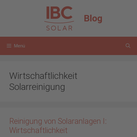
Zum
Inhalt
Blog
springen
Menü
Wirtschaftlichkeit
Solarreinigung
Reinigung von Solaranlagen I:
Wirtschaftlichkeit