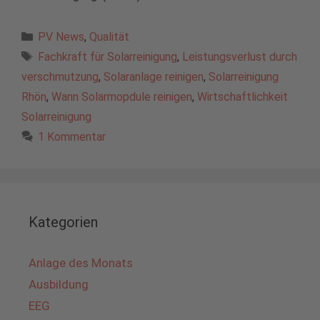
Kategorien
PV News
,
Qualität
Schlagwörter
Fachkraft für Solarreinigung
,
Leistungsverlust durch
verschmutzung
,
Solaranlage reinigen
,
Solarreinigung
Rhön
,
Wann Solarmopdule reinigen
,
Wirtschaftlichkeit
Solarreinigung
1 Kommentar
Kategorien
Anlage des Monats
Ausbildung
EEG