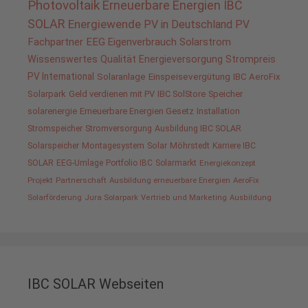
Photovoltaik
Erneuerbare Energien
IBC
SOLAR
Energiewende
PV in Deutschland
PV
Fachpartner
EEG
Eigenverbrauch
Solarstrom
Wissenswertes
Qualität
Energieversorgung
Strompreis
PV International
Solaranlage
Einspeisevergütung
IBC AeroFix
Solarpark
Geld verdienen mit PV
IBC SolStore
Speicher
solarenergie
Erneuerbare Energien Gesetz
Installation
Stromspeicher
Stromversorgung
Ausbildung IBC SOLAR
Solarspeicher
Montagesystem
Solar
Möhrstedt
Karriere IBC
SOLAR
EEG-Umlage
Portfolio IBC
Solarmarkt
Energiekonzept
Projekt
Partnerschaft
Ausbildung erneuerbare Energien
AeroFix
Solarförderung
Jura Solarpark
Vertrieb und Marketing
Ausbildung
IBC SOLAR Webseiten