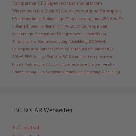
Fachpartner
EEG
Eigenverbrauch
Solarstrom
Wissenswertes
Qualität
Energieversorgung
Strompreis
PV International
Solaranlage
Einspeisevergütung
IBC AeroFix
Solarpark
Geld verdienen mit PV
IBC SolStore
Speicher
solarenergie
Erneuerbare Energien Gesetz
Installation
Stromspeicher
Stromversorgung
Ausbildung IBC SOLAR
Solarspeicher
Montagesystem
Solar
Möhrstedt
Karriere IBC
SOLAR
EEG-Umlage
Portfolio IBC
Solarmarkt
Energiekonzept
Projekt
Partnerschaft
Ausbildung erneuerbare Energien
AeroFix
Solarförderung
Jura Solarpark
Vertrieb und Marketing
Ausbildung
IBC SOLAR Webseiten
Auf Deutsch