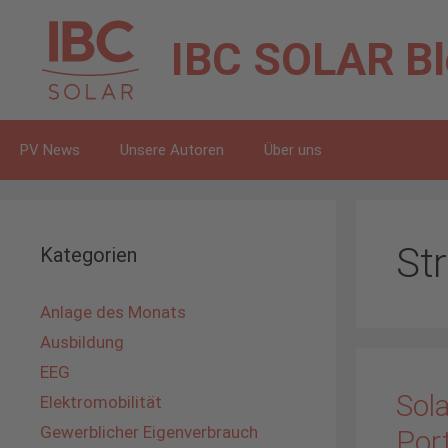
Zum
Inhalt
IBC SOLAR
B
springen
PV News
Unsere Autoren
Über uns
Str
Kategorien
Anlage des Monats
Ausbildung
EEG
Sol
Elektromobilität
Gewerblicher Eigenverbrauch
Port