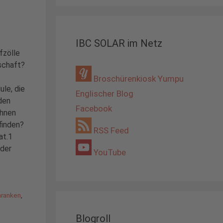
IBC SOLAR im Netz
fzölle
schaft?
Broschürenkiosk Yumpu
ule, die
Englischer Blog
den
Facebook
ahnen
finden?
RSS Feed
at.1
nder
YouTube
hranken
,
Blogroll