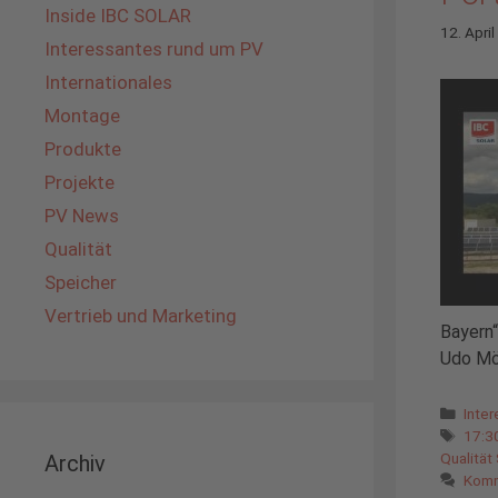
Inside IBC SOLAR
12. Apri
Interessantes rund um PV
Internationales
Montage
Produkte
Projekte
PV News
Qualität
Speicher
Vertrieb und Marketing
Bayern“
Udo Mö
Kate
Inte
Schl
17:30
Qualität
Archiv
Komm