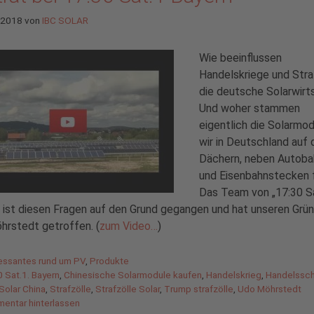
l 2018
von
IBC SOLAR
Wie beeinflussen
Handelskriege und Stra
die deutsche Solarwirt
Und woher stammen
eigentlich die Solarmod
wir in Deutschland auf 
Dächern, neben Autob
und Eisenbahnstecken 
Das Team von „17:30 S
 ist diesen Fragen auf den Grund gegangen und hat unseren Grü
hrstedt getroffen. (
zum Video…
)
gorien
ressantes rund um PV
,
Produkte
agwörter
 Sat.1. Bayern
,
Chinesische Solarmodule kaufen
,
Handelskrieg
,
Handelssc
 Solar China
,
Strafzölle
,
Strafzölle Solar
,
Trump strafzölle
,
Udo Möhrstedt
entar hinterlassen