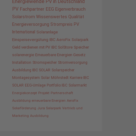
Energiewende
PV in Deutschland
PV
Fachpartner
EEG
Eigenverbrauch
Solarstrom
Wissenswertes
Qualität
Energieversorgung
Strompreis
PV
International
Solaranlage
Einspeisevergütung
IBC AeroFix
Solarpark
Geld verdienen mit PV
IBC SolStore
Speicher
solarenergie
Erneuerbare Energien Gesetz
Installation
Stromspeicher
Stromversorgung
Ausbildung IBC SOLAR
Solarspeicher
Montagesystem
Solar
Möhrstedt
Karriere IBC
SOLAR
EEG-Umlage
Portfolio IBC
Solarmarkt
Energiekonzept
Projekt
Partnerschaft
Ausbildung erneuerbare Energien
AeroFix
Solarförderung
Jura Solarpark
Vertrieb und
Marketing
Ausbildung