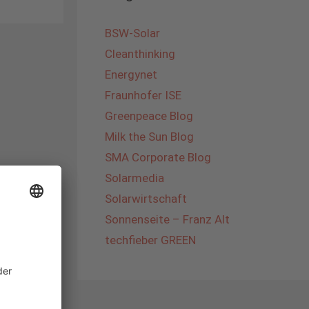
BSW-Solar
Cleanthinking
Energynet
Fraunhofer ISE
Greenpeace Blog
Milk the Sun Blog
SMA Corporate Blog
Solarmedia
Solarwirtschaft
Sonnenseite – Franz Alt
techfieber GREEN