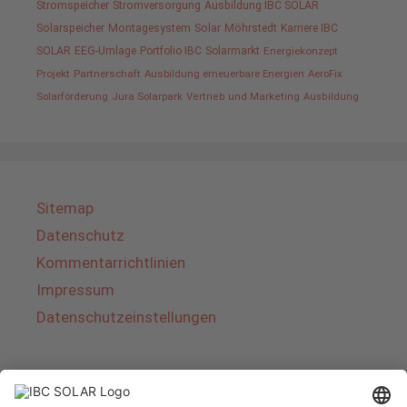
Stromspeicher
Stromversorgung
Ausbildung IBC SOLAR
Solarspeicher
Montagesystem
Solar
Möhrstedt
Karriere IBC
SOLAR
EEG-Umlage
Portfolio IBC
Solarmarkt
Energiekonzept
Projekt
Partnerschaft
Ausbildung erneuerbare Energien
AeroFix
Solarförderung
Jura Solarpark
Vertrieb und Marketing
Ausbildung
Sitemap
Datenschutz
Kommentarrichtlinien
Impressum
Datenschutzeinstellungen
Über IBC SOLAR