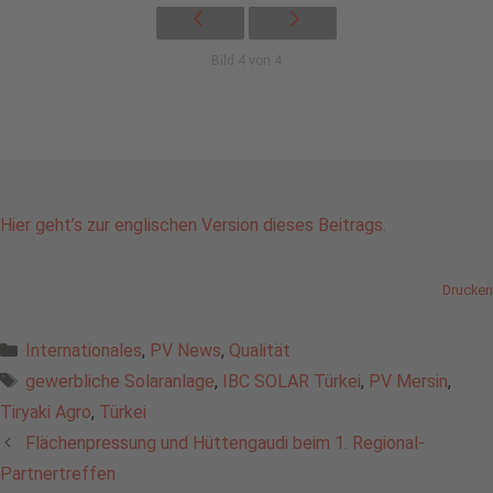
Bild 4 von 4
Hier geht’s zur englischen Version dieses Beitrags.
Drucken
Kategorien
Internationales
,
PV News
,
Qualität
Schlagwörter
gewerbliche Solaranlage
,
IBC SOLAR Türkei
,
PV Mersin
,
Tiryaki Agro
,
Türkei
Flächenpressung und Hüttengaudi beim 1. Regional-
Partnertreffen