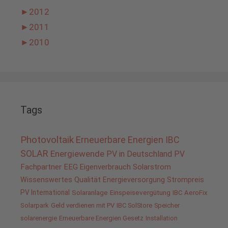
►
2012
►
2011
►
2010
Tags
Photovoltaik
Erneuerbare Energien
IBC
SOLAR
Energiewende
PV in Deutschland
PV
Fachpartner
EEG
Eigenverbrauch
Solarstrom
Wissenswertes
Qualität
Energieversorgung
Strompreis
PV International
Solaranlage
Einspeisevergütung
IBC AeroFix
Solarpark
Geld verdienen mit PV
IBC SolStore
Speicher
solarenergie
Erneuerbare Energien Gesetz
Installation