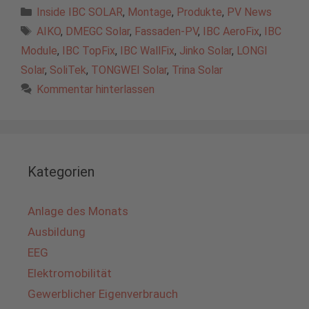
Kategorien
Inside IBC SOLAR
,
Montage
,
Produkte
,
PV News
Schlagwörter
AIKO
,
DMEGC Solar
,
Fassaden-PV
,
IBC AeroFix
,
IBC
Module
,
IBC TopFix
,
IBC WallFix
,
Jinko Solar
,
LONGI
Solar
,
SoliTek
,
TONGWEI Solar
,
Trina Solar
Kommentar hinterlassen
Kategorien
Anlage des Monats
Ausbildung
EEG
Elektromobilität
Gewerblicher Eigenverbrauch