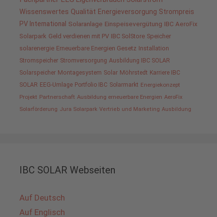
Wissenswertes
Qualität
Energieversorgung
Strompreis
PV International
Solaranlage
Einspeisevergütung
IBC AeroFix
Solarpark
Geld verdienen mit PV
IBC SolStore
Speicher
solarenergie
Erneuerbare Energien Gesetz
Installation
Stromspeicher
Stromversorgung
Ausbildung IBC SOLAR
Solarspeicher
Montagesystem
Solar
Möhrstedt
Karriere IBC
SOLAR
EEG-Umlage
Portfolio IBC
Solarmarkt
Energiekonzept
Projekt
Partnerschaft
Ausbildung erneuerbare Energien
AeroFix
Solarförderung
Jura Solarpark
Vertrieb und Marketing
Ausbildung
IBC SOLAR Webseiten
Auf Deutsch
Auf Englisch