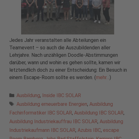
Jedes Jahr veranstalten alle Abteilungen ein
Teamevent – so auch die Auszubildenden aller
Lehrjahre. Nach unzähligen Doodle-Abstimmungen
darüber, wann und wohin es gehen sollte, kamen wir
letztendlich doch zu einer Entscheidung: Ein Besuch in
einem Escape-Room sollte es werden. (
mehr…
)
Kategorien
Ausbildung
,
Inside IBC SOLAR
Schlagwörter
Ausbildung erneuerbare Energien
,
Ausbildung
Fachinformatiker IBC SOLAR
,
Ausbildung IBC SOLAR
,
Ausbildung Industriekauffrau IBC SOLAR
,
Ausbildung
Industriekaufmann IBC SOLAR
,
Azubis IBC
,
escape
Room Bamberg
,
Jobs Bad Staffelstein
,
Karriere IBC