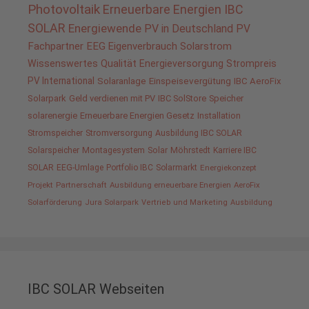
Photovoltaik
Erneuerbare Energien
IBC
SOLAR
Energiewende
PV in Deutschland
PV
Fachpartner
EEG
Eigenverbrauch
Solarstrom
Wissenswertes
Qualität
Energieversorgung
Strompreis
PV International
Solaranlage
Einspeisevergütung
IBC AeroFix
Solarpark
Geld verdienen mit PV
IBC SolStore
Speicher
solarenergie
Erneuerbare Energien Gesetz
Installation
Stromspeicher
Stromversorgung
Ausbildung IBC SOLAR
Solarspeicher
Montagesystem
Solar
Möhrstedt
Karriere IBC
SOLAR
EEG-Umlage
Portfolio IBC
Solarmarkt
Energiekonzept
Projekt
Partnerschaft
Ausbildung erneuerbare Energien
AeroFix
Solarförderung
Jura Solarpark
Vertrieb und Marketing
Ausbildung
IBC SOLAR Webseiten