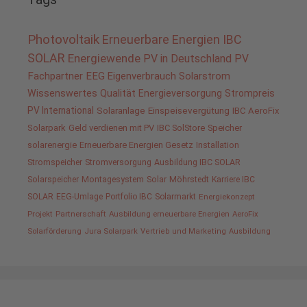
Photovoltaik
Erneuerbare Energien
IBC
SOLAR
Energiewende
PV in Deutschland
PV
Fachpartner
EEG
Eigenverbrauch
Solarstrom
Wissenswertes
Qualität
Energieversorgung
Strompreis
PV International
Solaranlage
Einspeisevergütung
IBC AeroFix
Solarpark
Geld verdienen mit PV
IBC SolStore
Speicher
solarenergie
Erneuerbare Energien Gesetz
Installation
Stromspeicher
Stromversorgung
Ausbildung IBC SOLAR
Solarspeicher
Montagesystem
Solar
Möhrstedt
Karriere IBC
SOLAR
EEG-Umlage
Portfolio IBC
Solarmarkt
Energiekonzept
Projekt
Partnerschaft
Ausbildung erneuerbare Energien
AeroFix
Solarförderung
Jura Solarpark
Vertrieb und Marketing
Ausbildung