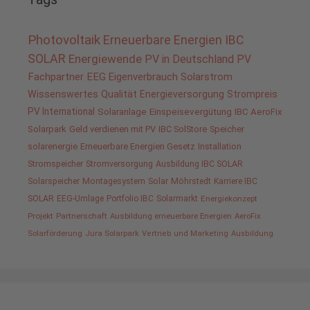
Photovoltaik
Erneuerbare Energien
IBC
SOLAR
Energiewende
PV in Deutschland
PV
Fachpartner
EEG
Eigenverbrauch
Solarstrom
Wissenswertes
Qualität
Energieversorgung
Strompreis
PV International
Solaranlage
Einspeisevergütung
IBC AeroFix
Solarpark
Geld verdienen mit PV
IBC SolStore
Speicher
solarenergie
Erneuerbare Energien Gesetz
Installation
Stromspeicher
Stromversorgung
Ausbildung IBC SOLAR
Solarspeicher
Montagesystem
Solar
Möhrstedt
Karriere IBC
SOLAR
EEG-Umlage
Portfolio IBC
Solarmarkt
Energiekonzept
Projekt
Partnerschaft
Ausbildung erneuerbare Energien
AeroFix
Solarförderung
Jura Solarpark
Vertrieb und Marketing
Ausbildung