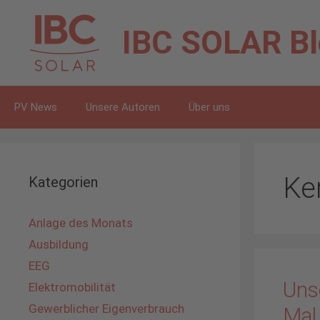
Zum
Inhalt
IBC SOLAR
B
springen
PV News
Unsere Autoren
Über uns
Ke
Kategorien
Anlage des Monats
Ausbildung
EEG
Uns
Elektromobilität
Gewerblicher Eigenverbrauch
Mal 