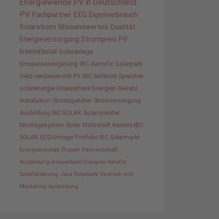
Energiewende
PV in Deutschland
PV
Fachpartner
EEG
Eigenverbrauch
Solarstrom
Wissenswertes
Qualität
Energieversorgung
Strompreis
PV
International
Solaranlage
Einspeisevergütung
IBC AeroFix
Solarpark
Geld verdienen mit PV
IBC SolStore
Speicher
solarenergie
Erneuerbare Energien Gesetz
Installation
Stromspeicher
Stromversorgung
Ausbildung IBC SOLAR
Solarspeicher
Montagesystem
Solar
Möhrstedt
Karriere IBC
SOLAR
EEG-Umlage
Portfolio IBC
Solarmarkt
Energiekonzept
Projekt
Partnerschaft
Ausbildung erneuerbare Energien
AeroFix
Solarförderung
Jura Solarpark
Vertrieb und
Marketing
Ausbildung