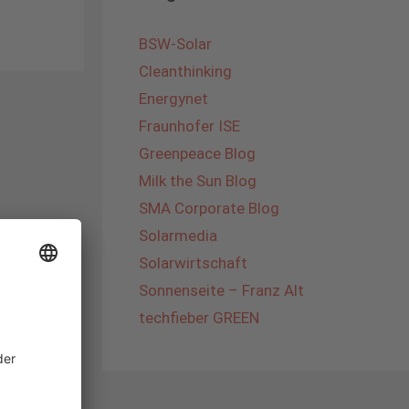
BSW-Solar
Cleanthinking
Energynet
Fraunhofer ISE
Greenpeace Blog
Milk the Sun Blog
SMA Corporate Blog
Solarmedia
Solarwirtschaft
Sonnenseite – Franz Alt
techfieber GREEN