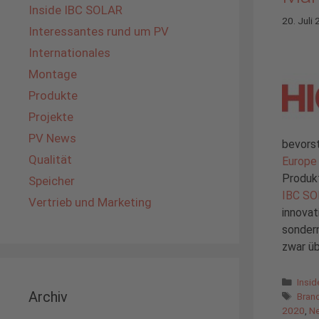
Inside IBC SOLAR
20. Juli
Interessantes rund um PV
Internationales
Montage
Produkte
Projekte
PV News
bevors
Qualität
Europe
Produkt
Speicher
IBC S
Vertrieb und Marketing
innovat
sonder
zwar üb
Kate
Insi
Archiv
Schl
Bran
2020
,
Ne