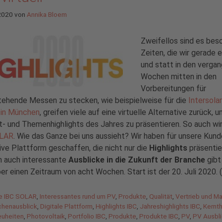
 2020
von
Annika Bloem
Zweifellos sind es bes
Zeiten, die wir gerade 
und statt in den verga
Wochen mitten in den
Vorbereitungen für
tehende Messen zu stecken, wie beispielweise für die
Intersolar
 in München
, greifen viele auf eine virtuelle Alternative zurück, u
- und Themenhighlights des Jahres zu präsentieren. So auch wir
OLAR
. Wie das Ganze bei uns aussieht? Wir haben für unsere Kund
ive Plattform geschaffen, die nicht nur die
Highlights
präsentie
n auch interessante
Ausblicke in die Zukunft der Branche
gibt
er einen Zeitraum von acht Wochen. Start ist der 20. Juli 2020. (
gorien
de IBC SOLAR
,
Interessantes rund um PV
,
Produkte
,
Qualität
,
Vertrieb und Ma
agwörter
chenausblick
,
Digitale Plattform
,
Highlights IBC
,
Jahreshighlights IBC
,
Kernt
uheiten
,
Photovoltaik
,
Portfolio IBC
,
Produkte
,
Produkte IBC
,
PV
,
PV Ausbl