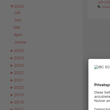
Jahr 20
▼
2026
Komm
Juli
Juni
Mai
April
Januar
►
2025
►
2024
►
2023
►
2022
►
2021
►
2020
►
2019
►
2018
►
2017