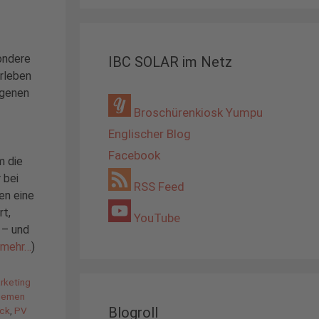
ondere
IBC SOLAR im Netz
erleben
ngenen
Broschürenkiosk Yumpu
Englischer Blog
Facebook
m die
 bei
RSS Feed
en eine
rt,
YouTube
 – und
mehr…
)
rketing
hemen
Blogroll
ick
,
PV