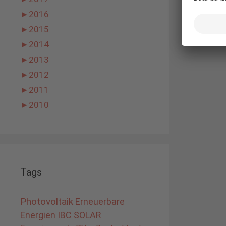
►
2016
►
2015
►
2014
►
2013
►
2012
►
2011
►
2010
Tags
Photovoltaik
Erneuerbare
Energien
IBC SOLAR