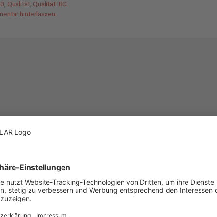
20
,
Qualität
,
Qualität IBC
entar hinterlassen