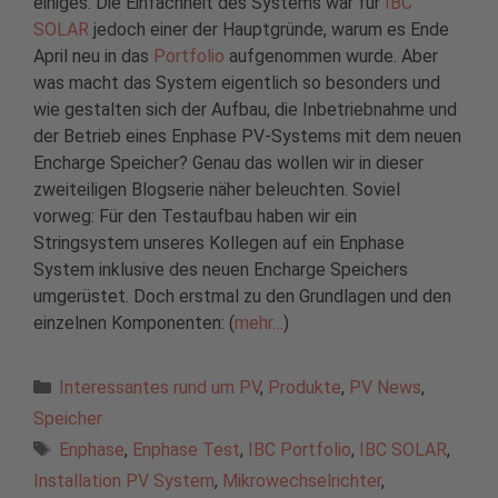
einiges. Die Einfachheit des Systems war für
IBC
SOLAR
jedoch einer der Hauptgründe, warum es Ende
April neu in das
Portfolio
aufgenommen wurde. Aber
was macht das System eigentlich so besonders und
wie gestalten sich der Aufbau, die Inbetriebnahme und
der Betrieb eines Enphase PV-Systems mit dem neuen
Encharge Speicher? Genau das wollen wir in dieser
zweiteiligen Blogserie näher beleuchten. Soviel
vorweg: Für den Testaufbau haben wir ein
Stringsystem unseres Kollegen auf ein Enphase
System inklusive des neuen Encharge Speichers
umgerüstet. Doch erstmal zu den Grundlagen und den
einzelnen Komponenten: (
mehr…
)
Kategorien
Interessantes rund um PV
,
Produkte
,
PV News
,
Speicher
Schlagwörter
Enphase
,
Enphase Test
,
IBC Portfolio
,
IBC SOLAR
,
Installation PV System
,
Mikrowechselrichter
,