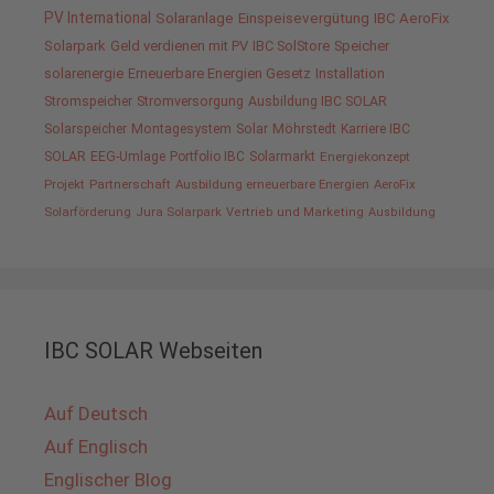
PV International
Solaranlage
Einspeisevergütung
IBC AeroFix
Solarpark
Geld verdienen mit PV
IBC SolStore
Speicher
solarenergie
Erneuerbare Energien Gesetz
Installation
Stromspeicher
Stromversorgung
Ausbildung IBC SOLAR
Solarspeicher
Montagesystem
Solar
Möhrstedt
Karriere IBC
SOLAR
EEG-Umlage
Portfolio IBC
Solarmarkt
Energiekonzept
Projekt
Partnerschaft
Ausbildung erneuerbare Energien
AeroFix
Solarförderung
Jura Solarpark
Vertrieb und Marketing
Ausbildung
IBC SOLAR Webseiten
Auf Deutsch
Auf Englisch
Englischer Blog