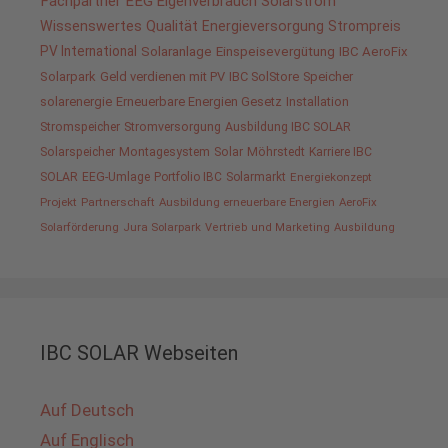
Fachpartner
EEG
Eigenverbrauch
Solarstrom
Wissenswertes
Qualität
Energieversorgung
Strompreis
PV International
Solaranlage
Einspeisevergütung
IBC AeroFix
Solarpark
Geld verdienen mit PV
IBC SolStore
Speicher
solarenergie
Erneuerbare Energien Gesetz
Installation
Stromspeicher
Stromversorgung
Ausbildung IBC SOLAR
Solarspeicher
Montagesystem
Solar
Möhrstedt
Karriere IBC
SOLAR
EEG-Umlage
Portfolio IBC
Solarmarkt
Energiekonzept
Projekt
Partnerschaft
Ausbildung erneuerbare Energien
AeroFix
Solarförderung
Jura Solarpark
Vertrieb und Marketing
Ausbildung
IBC SOLAR Webseiten
Auf Deutsch
Auf Englisch