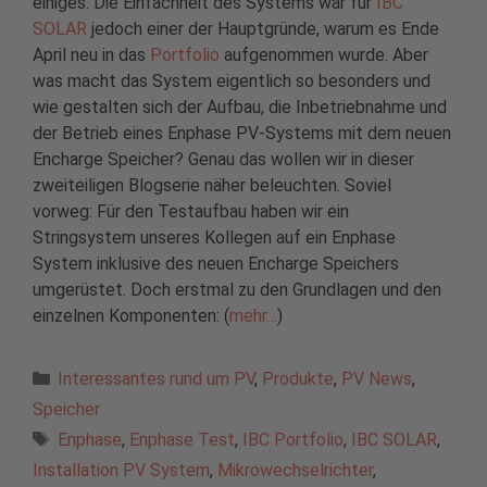
einiges. Die Einfachheit des Systems war für
IBC
SOLAR
jedoch einer der Hauptgründe, warum es Ende
April neu in das
Portfolio
aufgenommen wurde. Aber
was macht das System eigentlich so besonders und
wie gestalten sich der Aufbau, die Inbetriebnahme und
der Betrieb eines Enphase PV-Systems mit dem neuen
Encharge Speicher? Genau das wollen wir in dieser
zweiteiligen Blogserie näher beleuchten. Soviel
vorweg: Für den Testaufbau haben wir ein
Stringsystem unseres Kollegen auf ein Enphase
System inklusive des neuen Encharge Speichers
umgerüstet. Doch erstmal zu den Grundlagen und den
einzelnen Komponenten: (
mehr…
)
Kategorien
Interessantes rund um PV
,
Produkte
,
PV News
,
Speicher
Schlagwörter
Enphase
,
Enphase Test
,
IBC Portfolio
,
IBC SOLAR
,
Installation PV System
,
Mikrowechselrichter
,