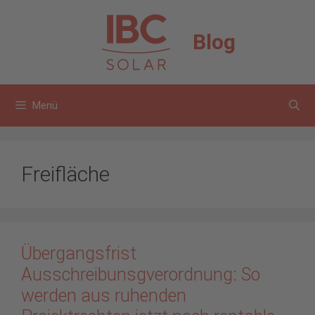
Zum
Inhalt
Blog
springen
Menü
Freifläche
Übergangsfrist
Ausschreibunsgverordnung: So
werden aus ruhenden