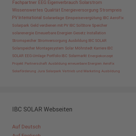
Fachpartner
EEG
Eigenverbrauch
Solarstrom
Wissenswertes
Qualität
Energieversorgung
Strompreis
PV International
Solaranlage
Einspeisevergütung
IBC AeroFix
Solarpark
Geld verdienen mit PV
IBC SolStore
Speicher
solarenergie
Erneuerbare Energien Gesetz
Installation
Stromspeicher
Stromversorgung
Ausbildung IBC SOLAR
Solarspeicher
Montagesystem
Solar
Möhrstedt
Karriere IBC
SOLAR
EEG-Umlage
Portfolio IBC
Solarmarkt
Energiekonzept
Projekt
Partnerschaft
Ausbildung erneuerbare Energien
AeroFix
Solarförderung
Jura Solarpark
Vertrieb und Marketing
Ausbildung
IBC SOLAR Webseiten
Auf Deutsch
Auf Englisch