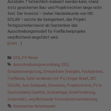
Autobahn 7 tatsächlich realisiert werden kann, stand
trotz gesicherten Bau- und Projektrechten lange nicht
fest. Der Investor – bisher Handelskunde von IBC
SOLAR – nutzte die Gelegenheit, das Projekt
fertigzustellen bevor ab September das
Ausschreibungsmodell für Freiflächenprojeke
verpflichtend eingeführt wird.
(
mehr…
)
Kategorien
EEG
,
PV News
Schlagwörter
Ausschreibunsgverordnung
,
EEG
,
Einspeisevergütung
,
Erneuerbare Energien
,
Fachpartner
,
Freifläche
,
Geld verdienen mit PV
,
Holger Braaf
,
IBC
SOLAR
,
Jura Solarpark
,
Oeversee
,
Projektrechte
,
PV in
Deutschland
,
Qualität
,
Solaranlage
,
Solarförderung
,
Solarmarkt
,
verpflichtende Stromdirektvermarktung
Kommentar hinterlassen