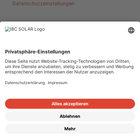
Datenschutzeinstellungen
Über IBC SOLAR
IBC SOLAR ist ein führender Fullservice-Anbieter
von Energielösungen und Dienstleistungen im
Bereich Photovoltaik und Speicher. Das
Unternehmen bietet Komplettsysteme an und
deckt das gesamte Spektrum von der Planung
bis zur schlüsselfertigen Übergabe von
Photovoltaik-Anlagen ab. Das Angebot umfasst
Energielösungen für Eigenheime, Gewerbe und
Industrie sowie Solarparks.
Copyright © 2026
·
GeneratePress
·
IBC SOLAR AG
·
WordPress