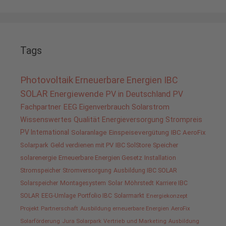
Tags
Photovoltaik
Erneuerbare Energien
IBC
SOLAR
Energiewende
PV in Deutschland
PV
Fachpartner
EEG
Eigenverbrauch
Solarstrom
Wissenswertes
Qualität
Energieversorgung
Strompreis
PV International
Solaranlage
Einspeisevergütung
IBC AeroFix
Solarpark
Geld verdienen mit PV
IBC SolStore
Speicher
solarenergie
Erneuerbare Energien Gesetz
Installation
Stromspeicher
Stromversorgung
Ausbildung IBC SOLAR
Solarspeicher
Montagesystem
Solar
Möhrstedt
Karriere IBC
SOLAR
EEG-Umlage
Portfolio IBC
Solarmarkt
Energiekonzept
Projekt
Partnerschaft
Ausbildung erneuerbare Energien
AeroFix
Solarförderung
Jura Solarpark
Vertrieb und Marketing
Ausbildung