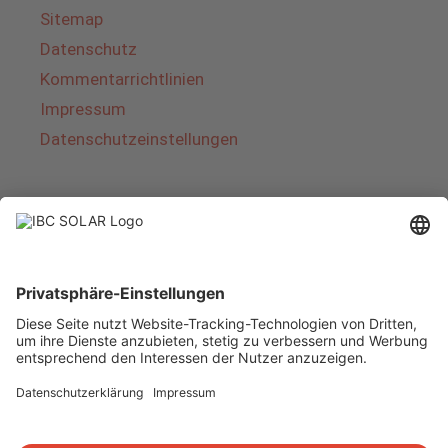
Sitemap
Datenschutz
Kommentarrichtlinien
Impressum
Datenschutzeinstellungen
Über IBC SOLAR
IBC SOLAR ist ein führender Fullservice-Anbieter
von Energielösungen und Dienstleistungen im
Bereich Photovoltaik und Speicher. Das
Unternehmen bietet Komplettsysteme an und
deckt das gesamte Spektrum von der Planung
bis zur schlüsselfertigen Übergabe von
Photovoltaik-Anlagen ab. Das Angebot umfasst
Energielösungen für Eigenheime, Gewerbe und