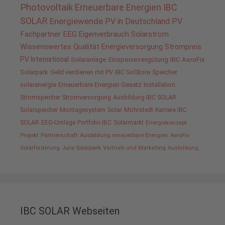
Photovoltaik
Erneuerbare Energien
IBC
SOLAR
Energiewende
PV in Deutschland
PV
Fachpartner
EEG
Eigenverbrauch
Solarstrom
Wissenswertes
Qualität
Energieversorgung
Strompreis
PV International
Solaranlage
Einspeisevergütung
IBC AeroFix
Solarpark
Geld verdienen mit PV
IBC SolStore
Speicher
solarenergie
Erneuerbare Energien Gesetz
Installation
Stromspeicher
Stromversorgung
Ausbildung IBC SOLAR
Solarspeicher
Montagesystem
Solar
Möhrstedt
Karriere IBC
SOLAR
EEG-Umlage
Portfolio IBC
Solarmarkt
Energiekonzept
Projekt
Partnerschaft
Ausbildung erneuerbare Energien
AeroFix
Solarförderung
Jura Solarpark
Vertrieb und Marketing
Ausbildung
IBC SOLAR Webseiten