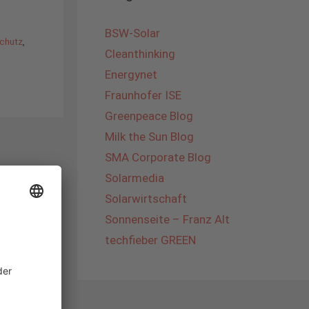
BSW-Solar
schutz
,
Cleanthinking
Energynet
Fraunhofer ISE
Greenpeace Blog
Milk the Sun Blog
SMA Corporate Blog
Solarmedia
Solarwirtschaft
Sonnenseite – Franz Alt
techfieber GREEN