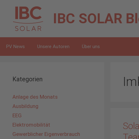
Zum
Inhalt
IBC SOLAR
B
springen
PV News
Unsere Autoren
Über uns
Im
Kategorien
Anlage des Monats
Ausbildung
EEG
Sol
Elektromobilität
Gewerblicher Eigenverbrauch
Tea