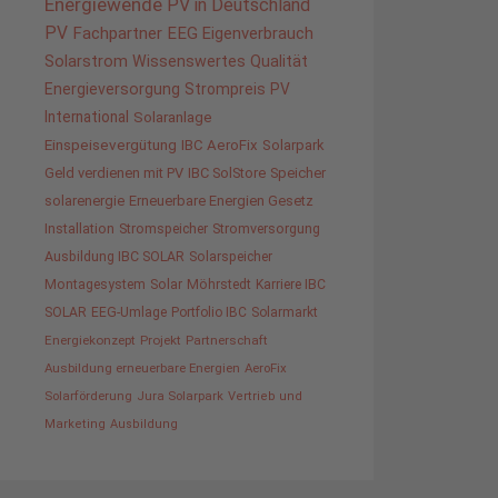
Energiewende
PV in Deutschland
PV
Fachpartner
EEG
Eigenverbrauch
Solarstrom
Wissenswertes
Qualität
Energieversorgung
Strompreis
PV
International
Solaranlage
Einspeisevergütung
IBC AeroFix
Solarpark
Geld verdienen mit PV
IBC SolStore
Speicher
solarenergie
Erneuerbare Energien Gesetz
Installation
Stromspeicher
Stromversorgung
Ausbildung IBC SOLAR
Solarspeicher
Montagesystem
Solar
Möhrstedt
Karriere IBC
SOLAR
EEG-Umlage
Portfolio IBC
Solarmarkt
Energiekonzept
Projekt
Partnerschaft
Ausbildung erneuerbare Energien
AeroFix
Solarförderung
Jura Solarpark
Vertrieb und
Marketing
Ausbildung