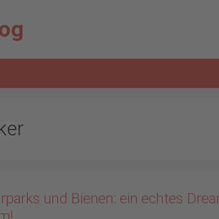
log
ker
arparks und Bienen: ein echtes Dre
m!