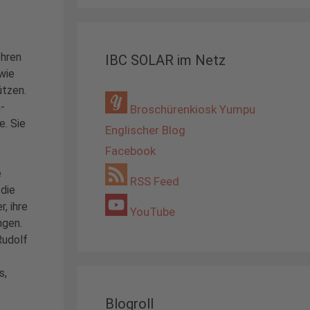
hren
IBC SOLAR im Netz
 wie
ützen.
n-
Broschürenkiosk Yumpu
e. Sie
Englischer Blog
Facebook
e
RSS Feed
 die
, ihre
YouTube
ngen.
Rudolf
s,
Blogroll