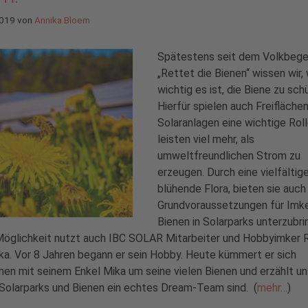
2019
von
Annika Bloem
Spätestens seit dem Volkbege
„Rettet die Bienen“ wissen wir,
wichtig es ist, die Biene zu sch
Hierfür spielen auch Freifläche
Solaranlagen eine wichtige Roll
leisten viel mehr, als
umweltfreundlichen Strom zu
erzeugen. Durch eine vielfältig
blühende Flora, bieten sie auch
Grundvoraussetzungen für Imker
Bienen in Solarparks unterzubri
Möglichkeit nutzt auch IBC SOLAR Mitarbeiter und Hobbyimker 
ka. Vor 8 Jahren begann er sein Hobby. Heute kümmert er sich
n mit seinem Enkel Mika um seine vielen Bienen und erzählt un
Solarparks und Bienen ein echtes Dream-Team sind. (
mehr…
)