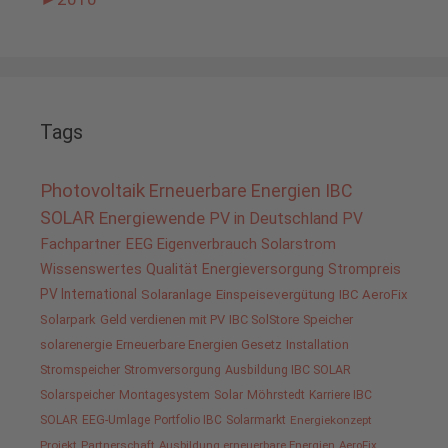
Tags
Photovoltaik
Erneuerbare Energien
IBC
SOLAR
Energiewende
PV in Deutschland
PV
Fachpartner
EEG
Eigenverbrauch
Solarstrom
Wissenswertes
Qualität
Energieversorgung
Strompreis
PV International
Solaranlage
Einspeisevergütung
IBC AeroFix
Solarpark
Geld verdienen mit PV
IBC SolStore
Speicher
solarenergie
Erneuerbare Energien Gesetz
Installation
Stromspeicher
Stromversorgung
Ausbildung IBC SOLAR
Solarspeicher
Montagesystem
Solar
Möhrstedt
Karriere IBC
SOLAR
EEG-Umlage
Portfolio IBC
Solarmarkt
Energiekonzept
Projekt
Partnerschaft
Ausbildung erneuerbare Energien
AeroFix