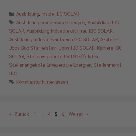
Kategorien
Ausbildung
,
Inside IBC SOLAR
Schlagwörter
Ausbildung erneuerbare Energien
,
Ausbildung IBC
SOLAR
,
Ausbildung Industriekauffrau IBC SOLAR
,
Ausbildung Industriekaufmann IBC SOLAR
,
Azubi IBC
,
Jobs Bad Staffelstein
,
Jobs IBC SOLAR
,
Karriere IBC
SOLAR
,
Stellenangebote Bad Staffelstein
,
Stellenangebote Erneuerbare Energien
,
Stellenmarkt
IBC
Kommentar hinterlassen
Seite
Seite
Seite
Seite
←
Zurück
1
…
4
5
6
Weiter
→