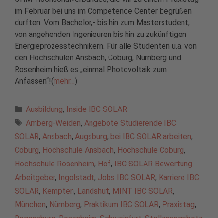
im Februar bei uns im Competence Center begrüßen
durften. Vom Bachelor,- bis hin zum Masterstudent,
von angehenden Ingenieuren bis hin zu zukünftigen
Energieprozesstechnikern. Für alle Studenten u.a. von
den Hochschulen Ansbach, Coburg, Nürnberg und
Rosenheim hieß es „einmal Photovoltaik zum
Anfassen“!(
mehr…
)
Kategorien
Ausbildung
,
Inside IBC SOLAR
Schlagwörter
Amberg-Weiden
,
Angebote Studierende IBC
SOLAR
,
Ansbach
,
Augsburg
,
bei IBC SOLAR arbeiten
,
Coburg
,
Hochschule Ansbach
,
Hochschule Coburg
,
Hochschule Rosenheim
,
Hof
,
IBC SOLAR Bewertung
Arbeitgeber
,
Ingolstadt
,
Jobs IBC SOLAR
,
Karriere IBC
SOLAR
,
Kempten
,
Landshut
,
MINT IBC SOLAR
,
München
,
Nürnberg
,
Praktikum IBC SOLAR
,
Praxistag
,