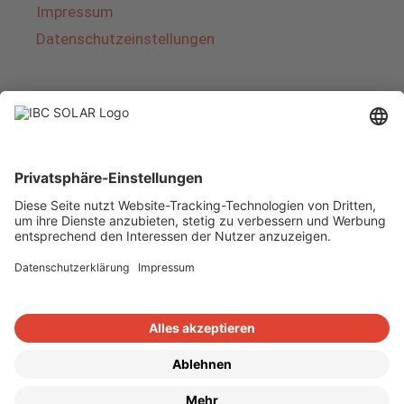
Impressum
Datenschutzeinstellungen
Über IBC SOLAR
IBC SOLAR ist ein führender Fullservice-Anbieter
von Energielösungen und Dienstleistungen im
Bereich Photovoltaik und Speicher. Das
Unternehmen bietet Komplettsysteme an und
deckt das gesamte Spektrum von der Planung
bis zur schlüsselfertigen Übergabe von
Photovoltaik-Anlagen ab. Das Angebot umfasst
Energielösungen für Eigenheime, Gewerbe und
Industrie sowie Solarparks.