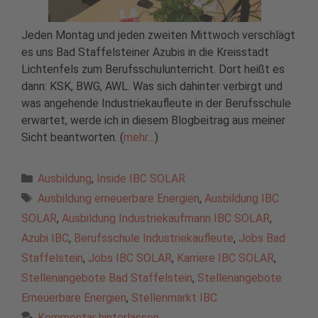
Jeden Montag und jeden zweiten Mittwoch verschlägt
es uns Bad Staffelsteiner Azubis in die Kreisstadt
Lichtenfels zum Berufsschulunterricht. Dort heißt es
dann: KSK, BWG, AWL. Was sich dahinter verbirgt und
was angehende Industriekaufleute in der Berufsschule
erwartet, werde ich in diesem Blogbeitrag aus meiner
Sicht beantworten. (
mehr…
)
Kategorien
Ausbildung
,
Inside IBC SOLAR
Schlagwörter
Ausbildung erneuerbare Energien
,
Ausbildung IBC
SOLAR
,
Ausbildung Industriekaufmann IBC SOLAR
,
Azubi IBC
,
Berufsschule Industriekaufleute
,
Jobs Bad
Staffelstein
,
Jobs IBC SOLAR
,
Karriere IBC SOLAR
,
Stellenangebote Bad Staffelstein
,
Stellenangebote
Erneuerbare Energien
,
Stellenmarkt IBC
Kommentar hinterlassen