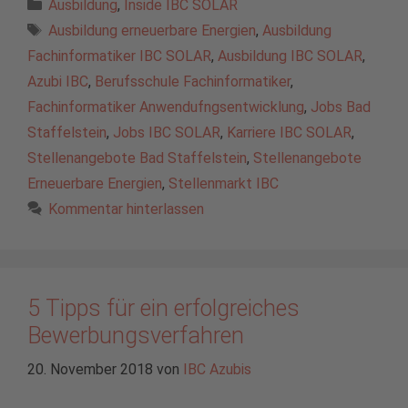
Kategorien
Ausbildung
,
Inside IBC SOLAR
Schlagwörter
Ausbildung erneuerbare Energien
,
Ausbildung
Fachinformatiker IBC SOLAR
,
Ausbildung IBC SOLAR
,
Azubi IBC
,
Berufsschule Fachinformatiker
,
Fachinformatiker Anwendufngsentwicklung
,
Jobs Bad
Staffelstein
,
Jobs IBC SOLAR
,
Karriere IBC SOLAR
,
Stellenangebote Bad Staffelstein
,
Stellenangebote
Erneuerbare Energien
,
Stellenmarkt IBC
Kommentar hinterlassen
5 Tipps für ein erfolgreiches
Bewerbungsverfahren
20. November 2018
von
IBC Azubis