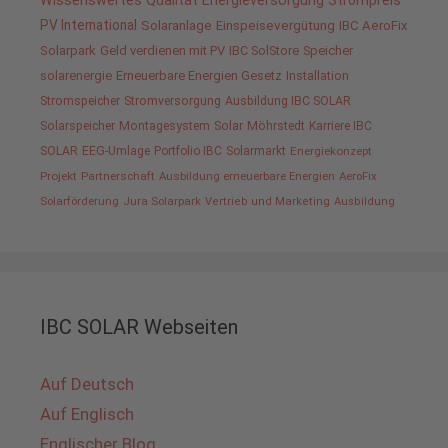
Wissenswertes
Qualität
Energieversorgung
Strompreis
PV International
Solaranlage
Einspeisevergütung
IBC AeroFix
Solarpark
Geld verdienen mit PV
IBC SolStore
Speicher
solarenergie
Erneuerbare Energien Gesetz
Installation
Stromspeicher
Stromversorgung
Ausbildung IBC SOLAR
Solarspeicher
Montagesystem
Solar
Möhrstedt
Karriere IBC
SOLAR
EEG-Umlage
Portfolio IBC
Solarmarkt
Energiekonzept
Projekt
Partnerschaft
Ausbildung erneuerbare Energien
AeroFix
Solarförderung
Jura Solarpark
Vertrieb und Marketing
Ausbildung
IBC SOLAR Webseiten
Auf Deutsch
Auf Englisch
Englischer Blog