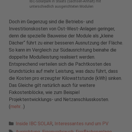
IBC-Solarpark in Staats (Sachsen-Anhalt) mit
unterschiedlich ausgerichteten Modulen
Doch im Gegenzug sind die Betriebs- und
Investitionskosten von Ost-West-Anlagen geringer,
denn die spezielle Bauweise der Module als „kleine
Dächer“ führt zu einer besseren Ausnutzung der Fläche.
So kann im Vergleich zur Südausrichtung beinahe die
doppelte Modulleistung realisiert werden.
Entsprechend verteilen sich die Pachtkosten des
Grundstücks auf mehr Leistung, was dazu führt, dass
die Kosten pro erzeugter Kilowattstunde (kWh) sinken.
Das Gleiche gilt natürlich auch für weitere
Fixkostenblöcke, wie zum Beispiel
Projektentwicklungs- und Netzanschlusskosten.
(
mehr…
)
Kategorien
Inside IBC SOLAR
,
Interessantes rund um PV
Schlagwörter
Ausrichtung
,
Eigenverbrauch
,
Freiflächenanlage
,