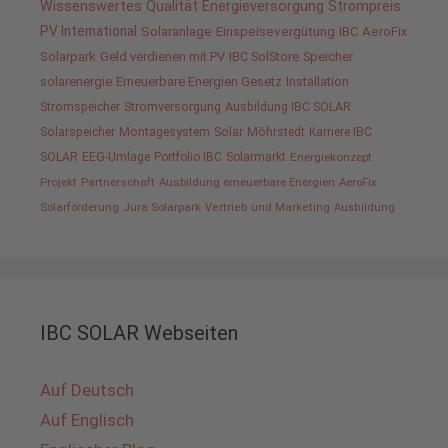
Wissenswertes
Qualität
Energieversorgung
Strompreis
PV International
Solaranlage
Einspeisevergütung
IBC AeroFix
Solarpark
Geld verdienen mit PV
IBC SolStore
Speicher
solarenergie
Erneuerbare Energien Gesetz
Installation
Stromspeicher
Stromversorgung
Ausbildung IBC SOLAR
Solarspeicher
Montagesystem
Solar
Möhrstedt
Karriere IBC
SOLAR
EEG-Umlage
Portfolio IBC
Solarmarkt
Energiekonzept
Projekt
Partnerschaft
Ausbildung erneuerbare Energien
AeroFix
Solarförderung
Jura Solarpark
Vertrieb und Marketing
Ausbildung
IBC SOLAR Webseiten
Auf Deutsch
Auf Englisch