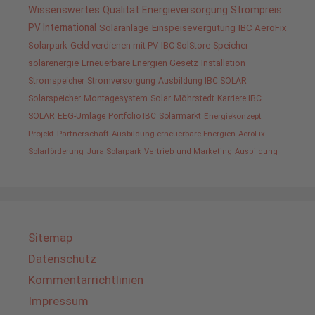
Wissenswertes
Qualität
Energieversorgung
Strompreis
PV International
Solaranlage
Einspeisevergütung
IBC AeroFix
Solarpark
Geld verdienen mit PV
IBC SolStore
Speicher
solarenergie
Erneuerbare Energien Gesetz
Installation
Stromspeicher
Stromversorgung
Ausbildung IBC SOLAR
Solarspeicher
Montagesystem
Solar
Möhrstedt
Karriere IBC
SOLAR
EEG-Umlage
Portfolio IBC
Solarmarkt
Energiekonzept
Projekt
Partnerschaft
Ausbildung erneuerbare Energien
AeroFix
Solarförderung
Jura Solarpark
Vertrieb und Marketing
Ausbildung
Sitemap
Datenschutz
Kommentarrichtlinien
Impressum