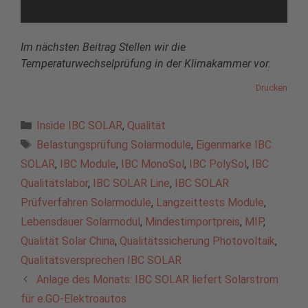
Im nächsten Beitrag Stellen wir die
Temperaturwechselprüfung in der Klimakammer vor.
Drucken
Kategorien
Inside IBC SOLAR
,
Qualität
Schlagwörter
Belastungsprüfung Solarmodule
,
Eigenmarke IBC
SOLAR
,
IBC Module
,
IBC MonoSol
,
IBC PolySol
,
IBC
Qualitätslabor
,
IBC SOLAR Line
,
IBC SOLAR
Prüfverfahren Solarmodule
,
Langzeittests Module
,
Lebensdauer Solarmodul
,
Mindestimportpreis
,
MIP
,
Qualität Solar China
,
Qualitätssicherung Photovoltaik
,
Qualitätsversprechen IBC SOLAR
Anlage des Monats: IBC SOLAR liefert Solarstrom
für e.GO-Elektroautos