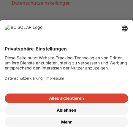
Datenschutzeinstellungen
Über IBC SOLAR
IBC SOLAR ist ein führender Fullservice-Anbieter
von Energielösungen und Dienstleistungen im
Bereich Photovoltaik und Speicher. Das
Unternehmen bietet Komplettsysteme an und
deckt das gesamte Spektrum von der Planung
bis zur schlüsselfertigen Übergabe von
Photovoltaik-Anlagen ab. Das Angebot umfasst
Energielösungen für Eigenheime, Gewerbe und
Industrie sowie Solarparks.
Copyright © 2026
·
GeneratePress
·
IBC SOLAR AG
·
WordPress