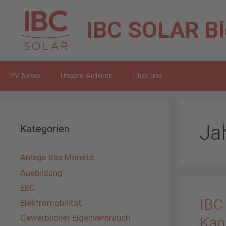
Zum
Inhalt
IBC SOLAR
B
springen
PV News
Unsere Autoren
Über uns
Ja
Kategorien
Anlage des Monats
Ausbildung
EEG
IBC
Elektromobilität
Gewerblicher Eigenverbrauch
Kapi