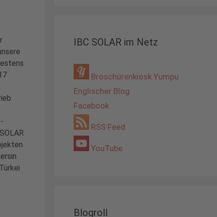
r
IBC SOLAR im Netz
unsere
estens
17
Broschürenkiosk Yumpu
Englischer Blog
ieb
Facebook
-
RSS Feed
 SOLAR
ojekten
YouTube
ersin
Türkei
Blogroll