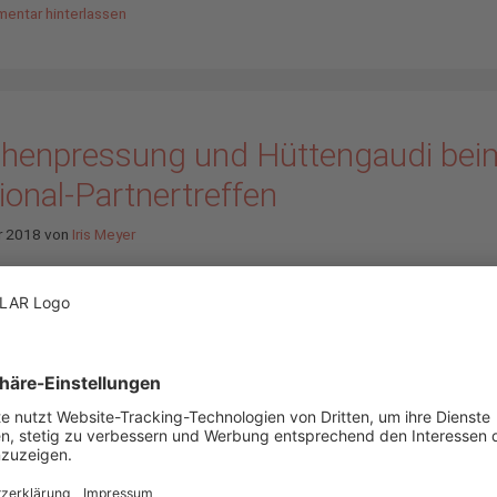
entar hinterlassen
chenpressung und Hüttengaudi bei
ional-Partnertreffen
r 2018
von
Iris Meyer
Welches Know-how bie
unseren internationalen
Partnern? Und wie könn
dabei auf die individuel
Besonderheiten der
unterschiedlichen Mär
eingehen? Diese Frage
beantworten unsere Ex