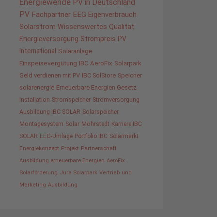
Energiewende
PV in Deutschland
PV
Fachpartner
EEG
Eigenverbrauch
Solarstrom
Wissenswertes
Qualität
Energieversorgung
Strompreis
PV
International
Solaranlage
Einspeisevergütung
IBC AeroFix
Solarpark
Geld verdienen mit PV
IBC SolStore
Speicher
solarenergie
Erneuerbare Energien Gesetz
Installation
Stromspeicher
Stromversorgung
Ausbildung IBC SOLAR
Solarspeicher
Montagesystem
Solar
Möhrstedt
Karriere IBC
SOLAR
EEG-Umlage
Portfolio IBC
Solarmarkt
Energiekonzept
Projekt
Partnerschaft
Ausbildung erneuerbare Energien
AeroFix
Solarförderung
Jura Solarpark
Vertrieb und
Marketing
Ausbildung