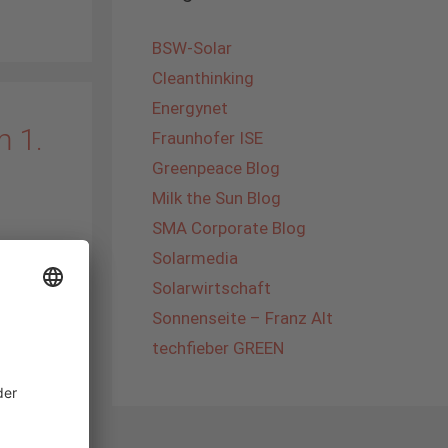
BSW-Solar
Cleanthinking
Energynet
m 1.
Fraunhofer ISE
Greenpeace Blog
Milk the Sun Blog
SMA Corporate Blog
Solarmedia
ten wir
Solarwirtschaft
en wir
Sonnenseite – Franz Alt
len
techfieber GREEN
kte
n
perten