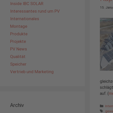
Inside IBC SOLAR
15. Janu
Interessantes rund um PV
Internationales
Montage
Produkte
Projekte
PV News
Qualität
Speicher
Vertrieb und Marketing
gleichz
schlägt
auf. (
m
Archiv
Kate
Inter
Schl
gewe