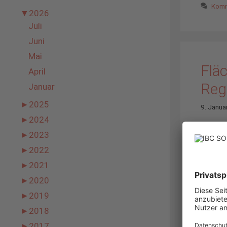
Komm
▼
2026
Juli
Juni
Mai
Flä
April
Reg
Januar
►
2025
9. Janua
►
2024
►
2023
►
2022
►
2021
►
2020
►
2019
►
2018
►
2017