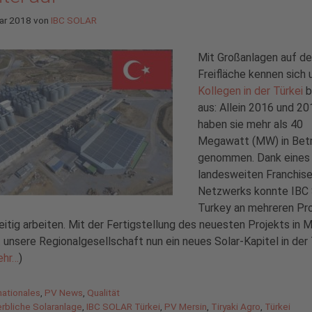
ar 2018
von
IBC SOLAR
Mit Großanlagen auf de
Freifläche kennen sich 
Kollegen in der Türkei
b
aus: Allein 2016 und 20
haben sie mehr als 40
Megawatt (MW) in Betr
genommen. Dank eines
landesweiten Franchise
Netzwerks konnte IBC
Turkey an mehreren Pr
eitig arbeiten. Mit der Fertigstellung des neuesten Projekts in M
 unsere Regionalgesellschaft nun ein neues Solar-Kapitel in der 
ehr…
)
gorien
nationales
,
PV News
,
Qualität
agwörter
rbliche Solaranlage
,
IBC SOLAR Türkei
,
PV Mersin
,
Tiryaki Agro
,
Türkei