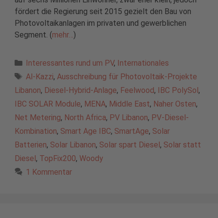
fördert die Regierung seit 2015 gezielt den Bau von
Photovoltaikanlagen im privaten und gewerblichen
Segment. (
mehr…
)
Kategorien
Interessantes rund um PV
,
Internationales
Schlagwörter
Al-Kazzi
,
Ausschreibung für Photovoltaik-Projekte
Libanon
,
Diesel-Hybrid-Anlage
,
Feelwood
,
IBC PolySol
,
IBC SOLAR Module
,
MENA
,
Middle East
,
Naher Osten
,
Net Metering
,
North Africa
,
PV Libanon
,
PV-Diesel-
Kombination
,
Smart Age IBC
,
SmartAge
,
Solar
Batterien
,
Solar Libanon
,
Solar spart Diesel
,
Solar statt
Diesel
,
TopFix200
,
Woody
1 Kommentar