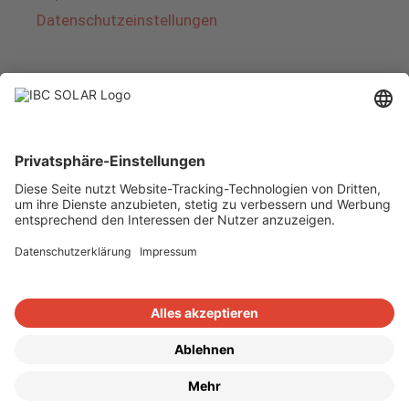
Datenschutzeinstellungen
Über IBC SOLAR
IBC SOLAR ist ein führender Fullservice-Anbieter
von Energielösungen und Dienstleistungen im
Bereich Photovoltaik und Speicher. Das
Unternehmen bietet Komplettsysteme an und
deckt das gesamte Spektrum von der Planung
bis zur schlüsselfertigen Übergabe von
Photovoltaik-Anlagen ab. Das Angebot umfasst
Energielösungen für Eigenheime, Gewerbe und
Industrie sowie Solarparks.
Copyright © 2026
·
GeneratePress
·
IBC SOLAR AG
·
WordPress