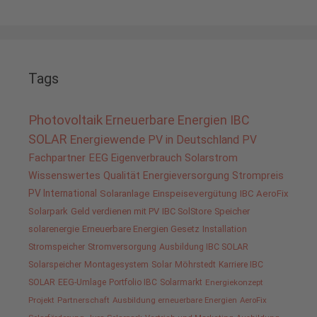
Tags
Photovoltaik
Erneuerbare Energien
IBC
SOLAR
Energiewende
PV in Deutschland
PV
Fachpartner
EEG
Eigenverbrauch
Solarstrom
Wissenswertes
Qualität
Energieversorgung
Strompreis
PV International
Solaranlage
Einspeisevergütung
IBC AeroFix
Solarpark
Geld verdienen mit PV
IBC SolStore
Speicher
solarenergie
Erneuerbare Energien Gesetz
Installation
Stromspeicher
Stromversorgung
Ausbildung IBC SOLAR
Solarspeicher
Montagesystem
Solar
Möhrstedt
Karriere IBC
SOLAR
EEG-Umlage
Portfolio IBC
Solarmarkt
Energiekonzept
Projekt
Partnerschaft
Ausbildung erneuerbare Energien
AeroFix