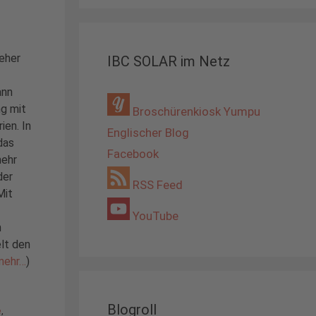
 eher
IBC SOLAR im Netz
ann
g mit
Broschürenkiosk Yumpu
ien. In
Englischer Blog
das
Facebook
mehr
der
RSS Feed
Mit
YouTube
n
elt den
mehr…
)
Blogroll
e
,