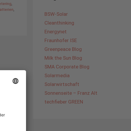
tering
,
atterien
,
BSW-Solar
Cleanthinking
Energynet
Fraunhofer ISE
Greenpeace Blog
Milk the Sun Blog
SMA Corporate Blog
Solarmedia
Solarwirtschaft
Sonnenseite – Franz Alt
techfieber GREEN