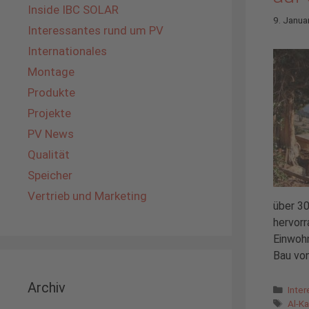
Inside IBC SOLAR
9. Janua
Interessantes rund um PV
Internationales
Montage
Produkte
Projekte
PV News
Qualität
Speicher
Vertrieb und Marketing
über 30
hervorr
Einwohn
Bau von
Archiv
Kate
Inte
Schl
Al-Ka