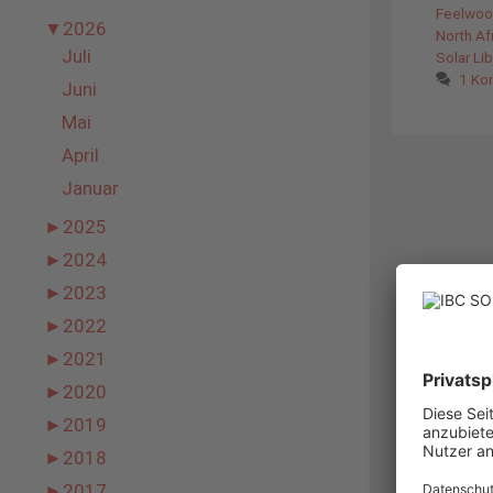
Feelwo
▼
2026
North Af
Juli
Solar Li
1 Ko
Juni
Mai
April
Januar
►
2025
►
2024
►
2023
►
2022
►
2021
►
2020
►
2019
►
2018
►
2017