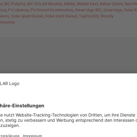
od
,
IBC PolySol
,
IBC SOLAR Module
,
MENA
,
Middle East
,
Naher Osten
,
Net Me
rica
,
PV Libanon
,
PV-Diesel-Kombination
,
Smart Age IBC
,
SmartAge
,
Solar B
banon
,
Solar spart Diesel
,
Solar statt Diesel
,
TopFix200
,
Woody
mmentar