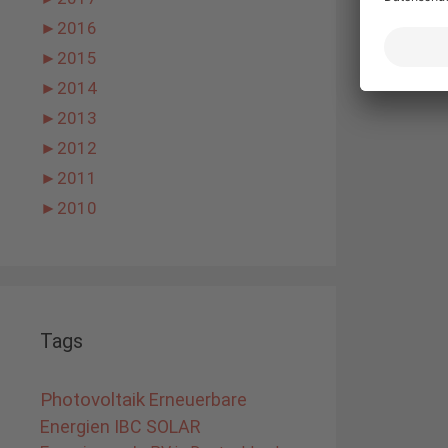
►
2016
►
2015
►
2014
►
2013
►
2012
►
2011
►
2010
Tags
Photovoltaik
Erneuerbare
Energien
IBC SOLAR