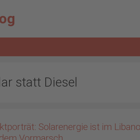
log
ar statt Diesel
tporträt: Solarenergie ist im Liban
 dem Vormarsch