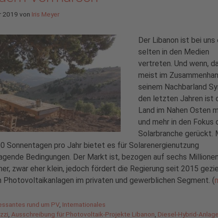
r 2019
von
Iris Meyer
Der Libanon ist bei uns
selten in den Medien
vertreten. Und wenn, d
meist im Zusammenhan
seinem Nachbarland Syr
den letzten Jahren ist 
Land im Nahen Osten 
und mehr in den Fokus 
Solarbranche gerückt. 
0 Sonnentagen pro Jahr bietet es für Solarenergienutzung
agende Bedingungen. Der Markt ist, bezogen auf sechs Millione
er, zwar eher klein, jedoch fördert die Regierung seit 2015 gezi
 Photovoltaikanlagen im privaten und gewerblichen Segment. (
gorien
ressantes rund um PV
,
Internationales
agwörter
zzi
,
Ausschreibung für Photovoltaik-Projekte Libanon
,
Diesel-Hybrid-Anlag