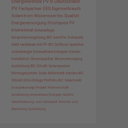
Energiewende
PV in Deutschland
PV
Fachpartner
EEG
Eigenverbrauch
Solarstrom
Wissenswertes
Qualität
Energieversorgung
Strompreis
PV
International
Solaranlage
Einspeisevergütung
IBC AeroFix
Solarpark
Geld verdienen mit PV
IBC SolStore
Speicher
solarenergie
Erneuerbare Energien Gesetz
Installation
Stromspeicher
Stromversorgung
Ausbildung IBC SOLAR
Solarspeicher
Montagesystem
Solar
Möhrstedt
Karriere IBC
SOLAR
EEG-Umlage
Portfolio IBC
Solarmarkt
Energiekonzept
Projekt
Partnerschaft
Ausbildung erneuerbare Energien
AeroFix
Solarförderung
Jura Solarpark
Vertrieb und
Marketing
Ausbildung