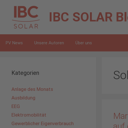
Zum
Inhalt
IBC SOLAR
B
springen
PV News
Unsere Autoren
Über uns
Sol
Kategorien
Anlage des Monats
Ausbildung
EEG
Mark
Elektromobilität
Gewerblicher Eigenverbrauch
auf