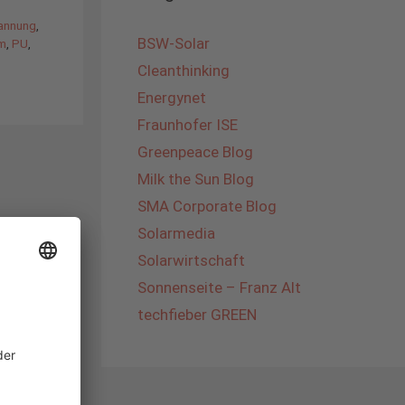
annung
,
BSW-Solar
m
,
PU
,
Cleanthinking
Energynet
Fraunhofer ISE
Greenpeace Blog
Milk the Sun Blog
SMA Corporate Blog
Solarmedia
Solarwirtschaft
Sonnenseite – Franz Alt
techfieber GREEN