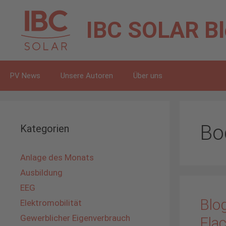
Zum
Inhalt
IBC SOLAR
B
springen
PV News
Unsere Autoren
Über uns
Bo
Kategorien
Anlage des Monats
Ausbildung
EEG
Blo
Elektromobilität
Gewerblicher Eigenverbrauch
Fla