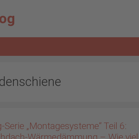
log
denschiene
g-Serie „Montagesysteme“ Teil 6:
chdach-Wärmedämmung – Wie viel