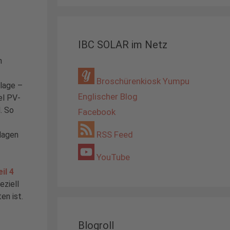
IBC SOLAR im Netz
h
Broschürenkiosk Yumpu
nlage –
Englischer Blog
el PV-
. So
Facebook
RSS Feed
lagen
YouTube
eil 4
eziell
en ist.
Blogroll