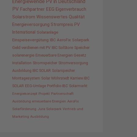
Energiewende
PV in Deutschland
PV
Fachpartner
EEG
Eigenverbrauch
Solarstrom
Wissenswertes
Qualität
Energieversorgung
Strompreis
PV
International
Solaranlage
Einspeisevergütung
IBC AeroFix
Solarpark
Geld verdienen mit PV
IBC SolStore
Speicher
solarenergie
Erneuerbare Energien Gesetz
Installation
Stromspeicher
Stromversorgung
Ausbildung IBC SOLAR
Solarspeicher
Montagesystem
Solar
Möhrstedt
Karriere IBC
SOLAR
EEG-Umlage
Portfolio IBC
Solarmarkt
Energiekonzept
Projekt
Partnerschaft
Ausbildung erneuerbare Energien
AeroFix
Solarförderung
Jura Solarpark
Vertrieb und
Marketing
Ausbildung