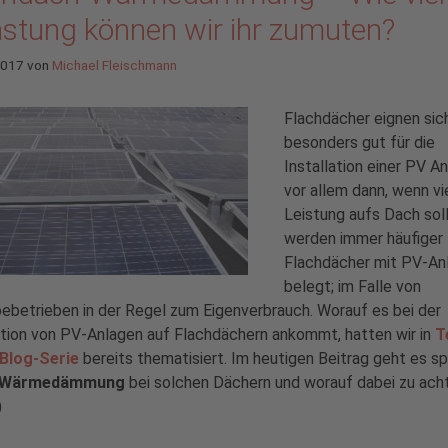
astung können wir ihr zumuten?
 2017
von
Michael Fleischmann
Flachdächer eignen sic
besonders gut für die
Installation einer PV A
vor allem dann, wenn vi
Leistung aufs Dach soll
werden immer häufiger
Flachdächer mit PV-An
belegt; im Falle von
betrieben in der Regel zum Eigenverbrauch. Worauf es bei der
ation von PV-Anlagen auf Flachdächern ankommt, hatten wir in
T
 Blog-Serie
bereits thematisiert. Im heutigen Beitrag geht es sp
Wärmedämmung
bei solchen Dächern und worauf dabei zu acht
)