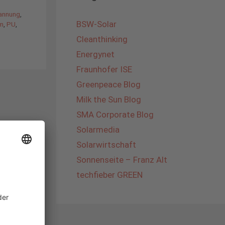
annung
,
BSW-Solar
m
,
PU
,
Cleanthinking
Energynet
Fraunhofer ISE
Greenpeace Blog
Milk the Sun Blog
SMA Corporate Blog
Solarmedia
Solarwirtschaft
Sonnenseite – Franz Alt
techfieber GREEN