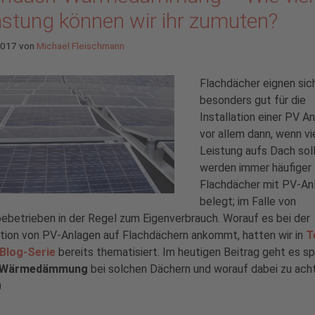
astung können wir ihr zumuten?
 2017
von
Michael Fleischmann
Flachdächer eignen sic
besonders gut für die
Installation einer PV A
vor allem dann, wenn vi
Leistung aufs Dach soll
werden immer häufiger
Flachdächer mit PV-An
belegt; im Falle von
betrieben in der Regel zum Eigenverbrauch. Worauf es bei der
ation von PV-Anlagen auf Flachdächern ankommt, hatten wir in
T
 Blog-Serie
bereits thematisiert. Im heutigen Beitrag geht es sp
Wärmedämmung
bei solchen Dächern und worauf dabei zu acht
)