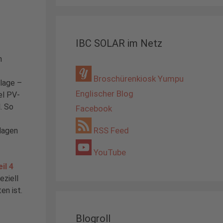
IBC SOLAR im Netz
h
Broschürenkiosk Yumpu
nlage –
Englischer Blog
el PV-
. So
Facebook
RSS Feed
lagen
YouTube
eil 4
eziell
en ist.
Blogroll