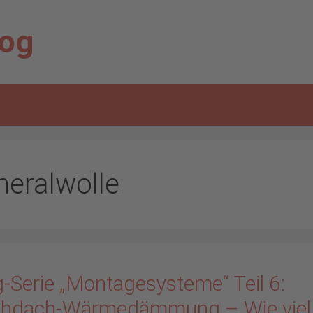
log
neralwolle
g-Serie „Montagesysteme“ Teil 6:
chdach-Wärmedämmung – Wie viel