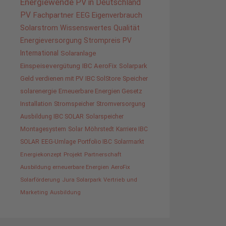
Energiewende
PV in Deutschland
PV
Fachpartner
EEG
Eigenverbrauch
Solarstrom
Wissenswertes
Qualität
Energieversorgung
Strompreis
PV
International
Solaranlage
Einspeisevergütung
IBC AeroFix
Solarpark
Geld verdienen mit PV
IBC SolStore
Speicher
solarenergie
Erneuerbare Energien Gesetz
Installation
Stromspeicher
Stromversorgung
Ausbildung IBC SOLAR
Solarspeicher
Montagesystem
Solar
Möhrstedt
Karriere IBC
SOLAR
EEG-Umlage
Portfolio IBC
Solarmarkt
Energiekonzept
Projekt
Partnerschaft
Ausbildung erneuerbare Energien
AeroFix
Solarförderung
Jura Solarpark
Vertrieb und
Marketing
Ausbildung