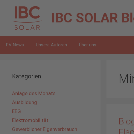
Zum
Inhalt
IBC SOLAR
B
springen
PV News
Unsere Autoren
Über uns
Mi
Kategorien
Anlage des Monats
Ausbildung
EEG
Blo
Elektromobilität
Gewerblicher Eigenverbrauch
Fla