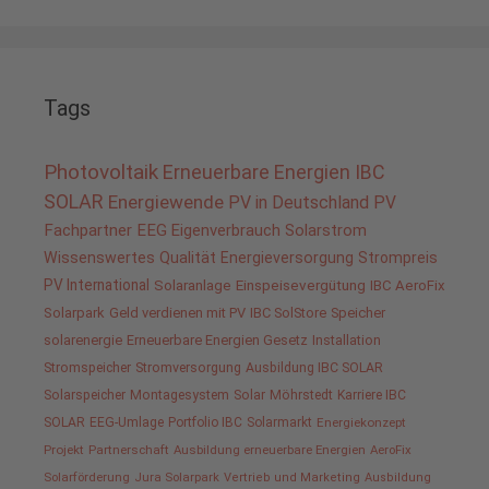
Tags
Photovoltaik
Erneuerbare Energien
IBC
SOLAR
Energiewende
PV in Deutschland
PV
Fachpartner
EEG
Eigenverbrauch
Solarstrom
Wissenswertes
Qualität
Energieversorgung
Strompreis
PV International
Solaranlage
Einspeisevergütung
IBC AeroFix
Solarpark
Geld verdienen mit PV
IBC SolStore
Speicher
solarenergie
Erneuerbare Energien Gesetz
Installation
Stromspeicher
Stromversorgung
Ausbildung IBC SOLAR
Solarspeicher
Montagesystem
Solar
Möhrstedt
Karriere IBC
SOLAR
EEG-Umlage
Portfolio IBC
Solarmarkt
Energiekonzept
Projekt
Partnerschaft
Ausbildung erneuerbare Energien
AeroFix
Solarförderung
Jura Solarpark
Vertrieb und Marketing
Ausbildung