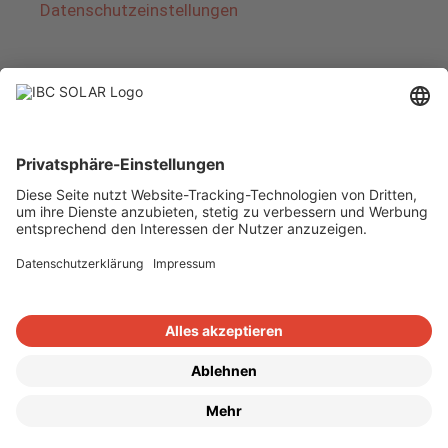
Datenschutzeinstellungen
Über IBC SOLAR
IBC SOLAR ist ein führender Fullservice-Anbieter
von Energielösungen und Dienstleistungen im
Bereich Photovoltaik und Speicher. Das
Unternehmen bietet Komplettsysteme an und
deckt das gesamte Spektrum von der Planung
bis zur schlüsselfertigen Übergabe von
Photovoltaik-Anlagen ab. Das Angebot umfasst
Energielösungen für Eigenheime, Gewerbe und
Industrie sowie Solarparks.
Copyright © 2026
·
GeneratePress
·
IBC SOLAR AG
·
WordPress