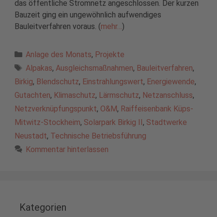
das öffentliche Stromnetz angeschlossen. Der kurzen
Bauzeit ging ein ungewöhnlich aufwendiges
Bauleitverfahren voraus. (
mehr…
)
Kategorien
Anlage des Monats
,
Projekte
Schlagwörter
Alpakas
,
Ausgleichsmaßnahmen
,
Bauleitverfahren
,
Birkig
,
Blendschutz
,
Einstrahlungswert
,
Energiewende
,
Gutachten
,
Klimaschutz
,
Lärmschutz
,
Netzanschluss
,
Netzverknüpfungspunkt
,
O&M
,
Raiffeisenbank Küps-
Mitwitz-Stockheim
,
Solarpark Birkig II
,
Stadtwerke
Neustadt
,
Technische Betriebsführung
Kommentar hinterlassen
Kategorien