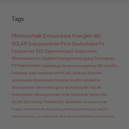
Tags
Photovoltaik
Erneuerbare Energien
IBC
SOLAR
Energiewende
PV in Deutschland
PV
Fachpartner
EEG
Eigenverbrauch
Solarstrom
Wissenswertes
Qualität
Energieversorgung
Strompreis
PV International
Solaranlage
Einspeisevergütung
IBC AeroFix
Solarpark
Geld verdienen mit PV
IBC SolStore
Speicher
solarenergie
Erneuerbare Energien Gesetz
Installation
Stromspeicher
Stromversorgung
Ausbildung IBC SOLAR
Solarspeicher
Montagesystem
Solar
Möhrstedt
Karriere IBC
SOLAR
EEG-Umlage
Portfolio IBC
Solarmarkt
Energiekonzept
Projekt
Partnerschaft
Ausbildung erneuerbare Energien
AeroFix
Solarförderung
Jura Solarpark
Vertrieb und Marketing
Ausbildung