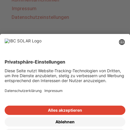
Impressum
Datenschutzeinstellungen
Über IBC SOLAR
IBC SOLAR ist ein führender Fullservice-Anbieter
von Energielösungen und Dienstleistungen im
Bereich Photovoltaik und Speicher. Das
Unternehmen bietet Komplettsysteme an und
deckt das gesamte Spektrum von der Planung
bis zur schlüsselfertigen Übergabe von
Photovoltaik-Anlagen ab. Das Angebot umfasst
Energielösungen für Eigenheime, Gewerbe und
Industrie sowie Solarparks.