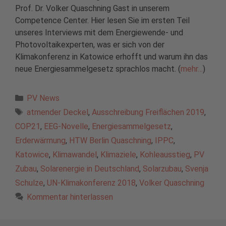
Prof. Dr. Volker Quaschning Gast in unserem
Competence Center. Hier lesen Sie im ersten Teil
unseres Interviews mit dem Energiewende- und
Photovoltaikexperten, was er sich von der
Klimakonferenz in Katowice erhofft und warum ihn das
neue Energiesammelgesetz sprachlos macht. (
mehr…
)
Kategorien
PV News
Schlagwörter
atmender Deckel
,
Ausschreibung Freiflächen 2019
,
COP21
,
EEG-Novelle
,
Energiesammelgesetz
,
Erderwärmung
,
HTW Berlin Quaschning
,
IPPC
,
Katowice
,
Klimawandel
,
Klimaziele
,
Kohleausstieg
,
PV
Zubau
,
Solarenergie in Deutschland
,
Solarzubau
,
Svenja
Schulze
,
UN-Klimakonferenz 2018
,
Volker Quaschning
Kommentar hinterlassen