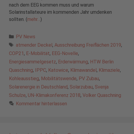
nach dem EEG kommen muss und warum
Solarinstallateure im kommenden Jahr umdenken
sollten. (
mehr…
)
Kategorien
PV News
Schlagwörter
atmender Deckel
,
Ausschreibung Freiflächen 2019
,
COP21
,
E-Mobilität
,
EEG-Novelle
,
Energiesammelgesetz
,
Erderwärmung
,
HTW Berlin
Quaschning
,
IPPC
,
Katowice
,
Klimawandel
,
Klimaziele
,
Kohleausstieg
,
Mobilitätswende
,
PV Zubau
,
Solarenergie in Deutschland
,
Solarzubau
,
Svenja
Schulze
,
UN-Klimakonferenz 2018
,
Volker Quaschning
Kommentar hinterlassen