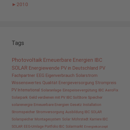
►
2010
Tags
Photovoltaik
Erneuerbare Energien
IBC
SOLAR
Energiewende
PV in Deutschland
PV
Fachpartner
EEG
Eigenverbrauch
Solarstrom
Wissenswertes
Qualität
Energieversorgung
Strompreis
PV International
Solaranlage
Einspeisevergütung
IBC AeroFix
Solarpark
Geld verdienen mit PV
IBC SolStore
Speicher
solarenergie
Erneuerbare Energien Gesetz
Installation
Stromspeicher
Stromversorgung
Ausbildung IBC SOLAR
Solarspeicher
Montagesystem
Solar
Möhrstedt
Karriere IBC
SOLAR
EEG-Umlage
Portfolio IBC
Solarmarkt
Energiekonzept