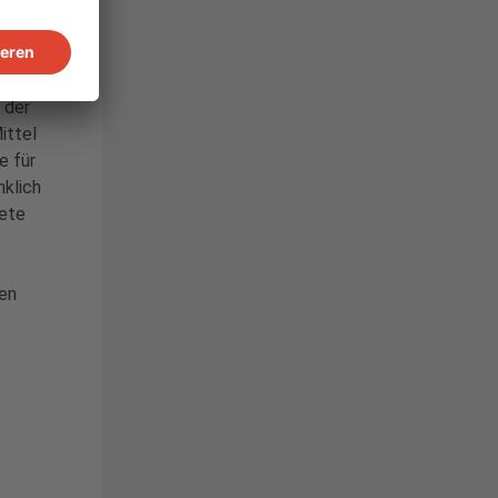
en
in
 der
ittel
e für
nklich
ete
fen