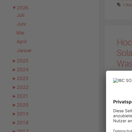
1 Ko
▼
2026
Juli
Juni
Mai
Hoc
April
Januar
Sol
►
2025
Was
►
2024
2. Juli 
►
2023
►
2022
Spätes
►
2021
Starkr
kürzest
►
2020
Freiflä
►
2019
Projek
►
2018
untersu
►
2017