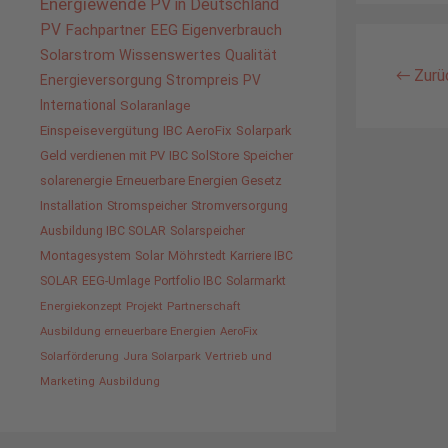
Energiewende
PV in Deutschland
PV
Fachpartner
EEG
Eigenverbrauch
Solarstrom
Wissenswertes
Qualität
←
Zurü
Energieversorgung
Strompreis
PV
International
Solaranlage
Einspeisevergütung
IBC AeroFix
Solarpark
Geld verdienen mit PV
IBC SolStore
Speicher
solarenergie
Erneuerbare Energien Gesetz
Installation
Stromspeicher
Stromversorgung
Ausbildung IBC SOLAR
Solarspeicher
Montagesystem
Solar
Möhrstedt
Karriere IBC
SOLAR
EEG-Umlage
Portfolio IBC
Solarmarkt
Energiekonzept
Projekt
Partnerschaft
Ausbildung erneuerbare Energien
AeroFix
Solarförderung
Jura Solarpark
Vertrieb und
Marketing
Ausbildung