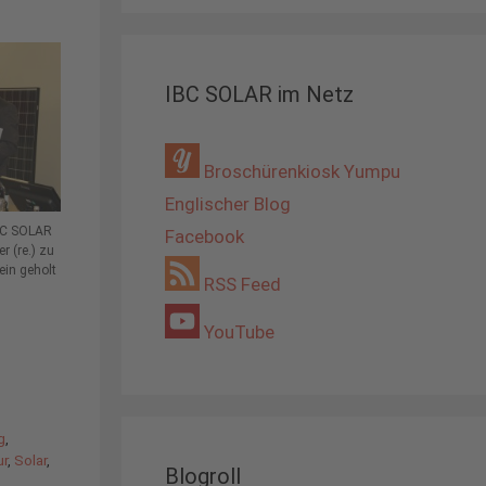
IBC SOLAR im Netz
Broschürenkiosk Yumpu
Englischer Blog
IBC SOLAR
Facebook
r (re.) zu
ein geholt
RSS Feed
YouTube
g
,
ur
,
Solar
,
Blogroll