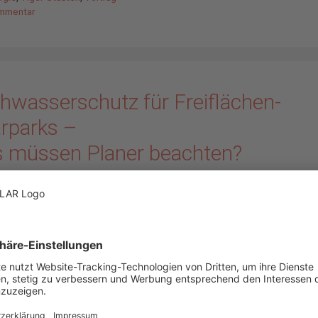
mmentar
hwasserschutz für Freiflächen-
arparks –
 müssen Planer beachten?
2013
von
Oliver Partheymüller
tens wenn in kleinen Bächen oder Flüssen nach sommerlichen
egen, Schneeschmelzen oder Überflutungen die Wasserpegel in
er Zeit enorm ansteigen, müssen sich Betreibergesellschaften 
chen-Solarparks die Frage stellen: Wurden im Rahmen der
tentwicklung und Projektrealisierung diese Ausnahmezustände
cht und berücksichtigt? Dieser Blogbeitrag gibt Überblick darüb