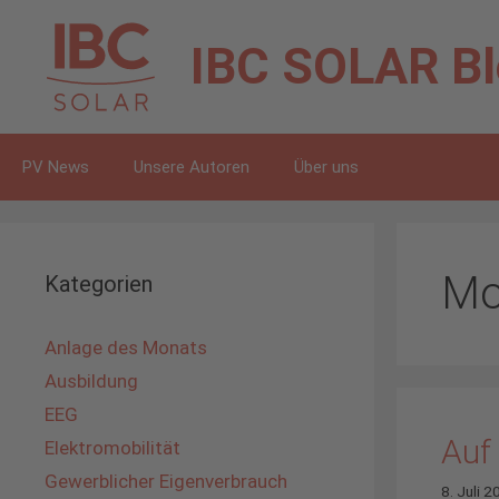
Zum
Inhalt
IBC SOLAR
B
springen
PV News
Unsere Autoren
Über uns
Mo
Kategorien
Anlage des Monats
Ausbildung
EEG
Auf 
Elektromobilität
Gewerblicher Eigenverbrauch
8. Juli 