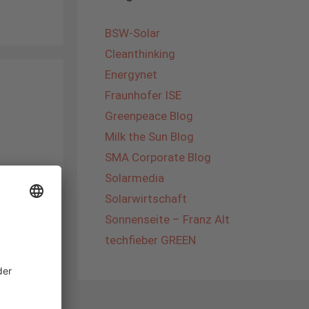
BSW-Solar
Cleanthinking
Energynet
Fraunhofer ISE
Greenpeace Blog
Milk the Sun Blog
SMA Corporate Blog
Solarmedia
Solarwirtschaft
Sonnenseite – Franz Alt
techfieber GREEN
von
er, wie