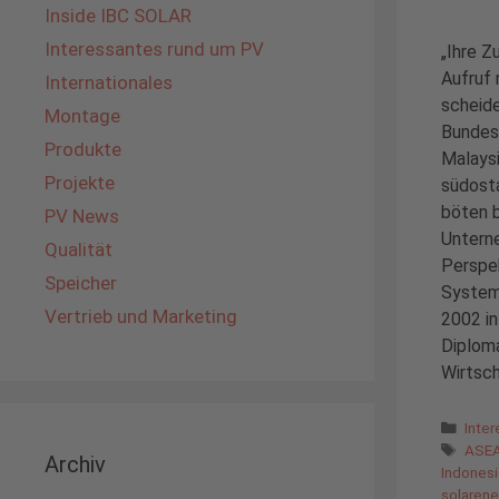
Inside IBC SOLAR
Interessantes rund um PV
„Ihre Z
Aufruf 
Internationales
scheid
Montage
Bundesr
Produkte
Malaysi
Projekte
südost
böten 
PV News
Untern
Qualität
Perspek
Speicher
System
Vertrieb und Marketing
2002 in
Diploma
Wirtsch
Kate
Inte
Schl
ASE
Archiv
Indones
solarene