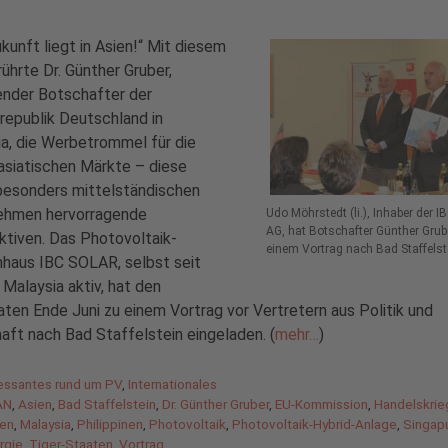
ukunft liegt in Asien!“ Mit diesem
rührte Dr. Günther Gruber,
ender Botschafter der
epublik Deutschland in
a, die Werbetrommel für die
asiatischen Märkte – diese
besonders mittelständischen
ehmen hervorragende
Udo Möhrstedt (li.), Inhaber der 
AG, hat Botschafter Günther Grube
tiven. Das Photovoltaik-
einem Vortrag nach Bad Staffelst
haus IBC SOLAR, selbst seit
 Malaysia aktiv, hat den
ten Ende Juni zu einem Vortrag vor Vertretern aus Politik und
aft nach Bad Staffelstein eingeladen. (
mehr…
)
gorien
ressantes rund um PV
,
Internationales
agwörter
AN
,
Asien
,
Bad Staffelstein
,
Dr. Günther Gruber
,
EU-Kommission
,
Handelskrie
ien
,
Malaysia
,
Philippinen
,
Photovoltaik
,
Photovoltaik-Hybrid-Anlage
,
Singap
rgie
,
Tiger-Staaten
,
Vortrag